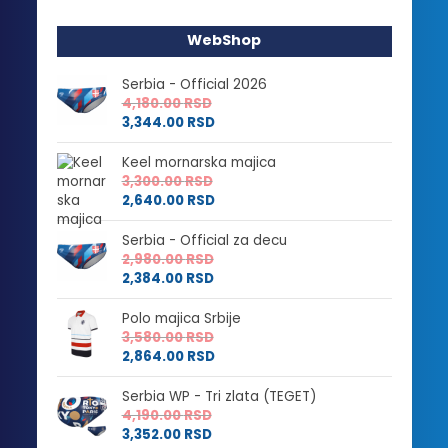
WebShop
Serbia - Official 2026
4,180.00
RSD
3,344.00
RSD
Keel mornarska majica
3,300.00
RSD
2,640.00
RSD
Serbia - Official za decu
2,980.00
RSD
2,384.00
RSD
Polo majica Srbije
3,580.00
RSD
2,864.00
RSD
Serbia WP - Tri zlata (TEGET)
4,190.00
RSD
3,352.00
RSD