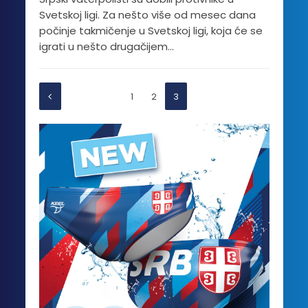
Svetskoj ligi. Za nešto više od mesec dana
počinje takmičenje u Svetskoj ligi, koja će se
igrati u nešto drugačijem...
1
2
3