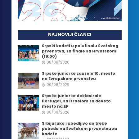
NAJNOVIJI ČLANCI
Srpski kadeti u polufinalu Svetskog
prvenstva, za finale sa Hrvatskom
(19:00)
08/08/2026
Srpske juniorke zauzele 10. mesto
na Evropskom prvenstvu
06/08/2026
Srpske juniorke deklasirale
Portugal, sa Izraelom za deveto
mesto na EP
06/08/2026
Srbija lako i ubedljivo do treće
pobede na Svetskom prvenstvu za
kadete