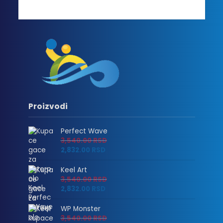
Proizvodi
Perfect Wave
3,540.00
RSD
2,832.00
RSD
Keel Art
3,540.00
RSD
2,832.00
RSD
WP Monster
3,540.00
RSD