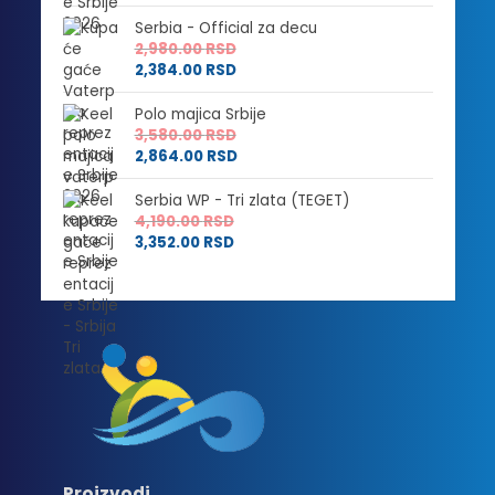
Serbia - Official za decu
2,980.00
RSD
2,384.00
RSD
Polo majica Srbije
3,580.00
RSD
2,864.00
RSD
Serbia WP - Tri zlata (TEGET)
4,190.00
RSD
3,352.00
RSD
Proizvodi