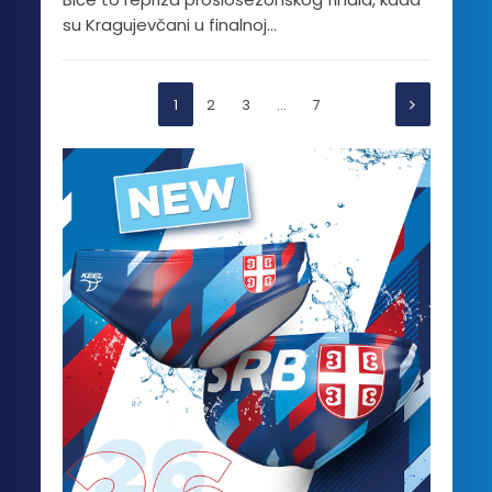
su Kragujevčani u finalnoj...
1
2
3
…
7