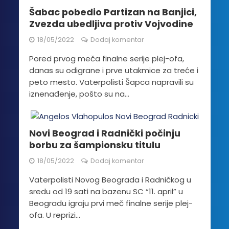
Šabac pobedio Partizan na Banjici,
Zvezda ubedljiva protiv Vojvodine
18/05/2022
Dodaj komentar
Pored prvog meča finalne serije plej-ofa,
danas su odigrane i prve utakmice za treće i
peto mesto. Vaterpolisti Šapca napravili su
iznenađenje, pošto su na...
Novi Beograd i Radnički počinju
borbu za šampionsku titulu
18/05/2022
Dodaj komentar
Vaterpolisti Novog Beograda i Radničkog u
sredu od 19 sati na bazenu SC “11. april” u
Beogradu igraju prvi meč finalne serije plej-
ofa. U reprizi...