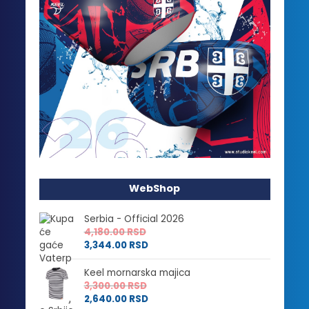
WebShop
Serbia - Official 2026
4,180.00
RSD
3,344.00
RSD
Keel mornarska majica
3,300.00
RSD
2,640.00
RSD