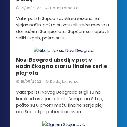
21/05/2022
Dodaj komentar
Vaterpolisti Šapca završili su sezonu na
sjajan način, pošto su zauzeli treće mesto u
domaćem Šampionatu. Šapčani su napravili
veliki uspeh, pošto su u...
Novi Beograd ubedljiv protiv
Radničkog na startu finalne serije
plej-ofa
18/05/2022
Dodaj komentar
Vaterpolisti Novog Beograda stigli su na
korak od osvajanja titule šampiona Srbije,
pošto su u prvom meču finalne serije plej-
ofa Super lige pobedili na svom...