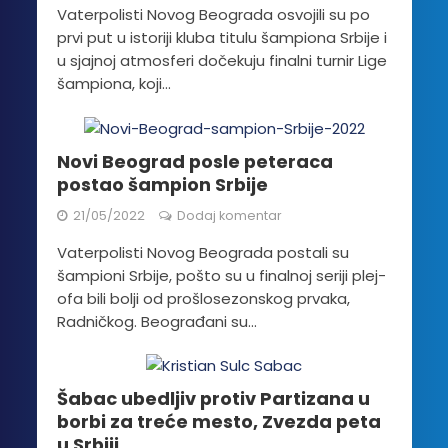
Vaterpolisti Novog Beograda osvojili su po
prvi put u istoriji kluba titulu šampiona Srbije i
u sjajnoj atmosferi dočekuju finalni turnir Lige
šampiona, koji...
Novi Beograd posle peteraca
postao šampion Srbije
21/05/2022
Dodaj komentar
Vaterpolisti Novog Beograda postali su
šampioni Srbije, pošto su u finalnoj seriji plej-
ofa bili bolji od prošlosezonskog prvaka,
Radničkog. Beograđani su...
Šabac ubedljiv protiv Partizana u
borbi za treće mesto, Zvezda peta
u Srbiji