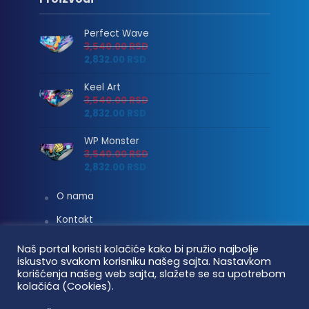
Perfect Wave
3,540.00
RSD
2,832.00
RSD
Keel Art
3,540.00
RSD
2,832.00
RSD
WP Monster
3,540.00
RSD
2,832.00
RSD
O nama
Kontakt
Uslovi korišćenja
Naš portal koristi kolačiće kako bi pružio najbolje
iskustvo svakom korisniku našeg sajta. Nastavkom
Isporuka i plaćanje
korišćenja našeg web sajta, slažete se sa upotrebom
kolačića (Cookies).
Linkovi