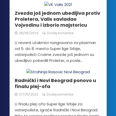
Zvezda još jednom ubedljiva protiv
Proletera, Valis savladao
Vojvodinu i izborio majstoricu
08/05/2022
Dodaj komentar
U revanš utakmici razigravana za plasman
od 5. do 8. mesta Super lige Srbije,
vaterpolisti Crvene zvezde još jednom su
ubedljivo pobedili Proleter, a posle...
Radnički i Novi Beograd ponovo u
finalu plej-ofa
07/05/2022
Dodaj komentar
U finalu plej-ofa Super lige Srbije za
vaterpoliste, igraće Radnički i Novi Beograd.
Biće to repriza prošlosezonskog finala, kada