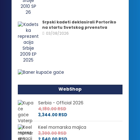
Srpski kadeti deklasirali Portoriko
na startu Svetskog prvenstva
03/08/2026
WebShop
Serbia - Official 2026
4,180.00
RSD
3,344.00
RSD
Keel mornarska majica
3,300.00
RSD
2,640.00
RSD