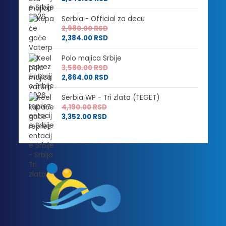
Serbia - Official za decu
2,980.00
RSD
2,384.00
RSD
Polo majica Srbije
3,580.00
RSD
2,864.00
RSD
Serbia WP - Tri zlata (TEGET)
4,190.00
RSD
3,352.00
RSD