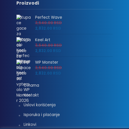
Proizvodi
Perfect Wave
3,540.00
RSD
2,832.00
RSD
Keel Art
3,540.00
RSD
2,832.00
RSD
WP Monster
3,540.00
RSD
2,832.00
RSD
O nama
Kontakt
Uslovi korišćenja
Isporuka i plaćanje
Linkovi