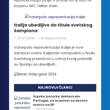
reprezentacija Srbije u utorak od 18 sati na
bazenu SRC “Milan Gale...
Italija ubedljivo do titule svetskog
šampiona
27/07/2019
Dodaj komentar
Vaterpolo reprezentacija Italije je novi
šampion sveta. Italijanski vaterpolisti u finalu
Svetskog prvenstva u Južnoj Koreji pobedili
su Španiju sa ubedljivih...
NAJNOVIJI ČLANCI
Srpske juniorke deklasirale
Portugal, sa Izraelom za deveto
mesto na EP
06/08/2026