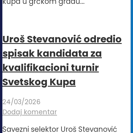
kupa u grčkom gradu...
Uroš Stevanović odredio
spisak kandidata za
kvalifikacioni turnir
Svetskog Kupa
24/03/2026
Dodaj komentar
Savezni selektor Uroš Stevanović