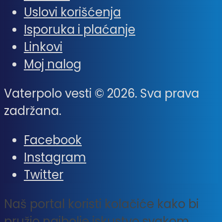
Uslovi korišćenja
Isporuka i plaćanje
Linkovi
Moj nalog
Vaterpolo vesti © 2026. Sva prava
zadržana.
Facebook
Instagram
Twitter
Naš portal koristi kolačiće kako bi
pružio najbolje iskustvo svakom