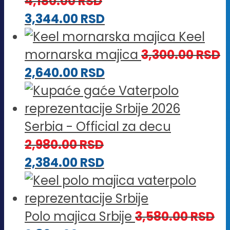
4,180.00
RSD
3,344.00
RSD
Keel
mornarska majica
3,300.00
RSD
2,640.00
RSD
Serbia - Official za decu
2,980.00
RSD
2,384.00
RSD
Polo majica Srbije
3,580.00
RSD