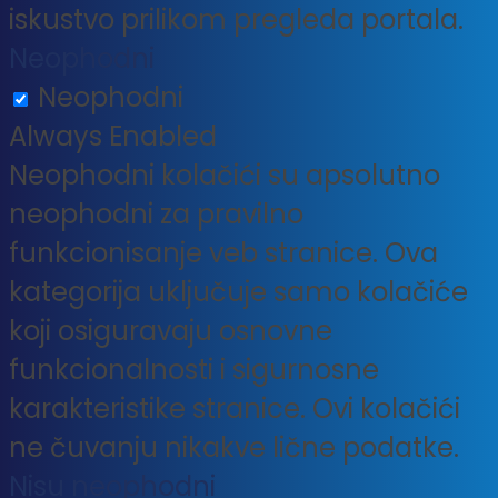
iskustvo prilikom pregleda portala.
Neophodni
Neophodni
Always Enabled
Neophodni kolačići su apsolutno
neophodni za pravilno
funkcionisanje veb stranice. Ova
kategorija uključuje samo kolačiće
koji osiguravaju osnovne
funkcionalnosti i sigurnosne
karakteristike stranice. Ovi kolačići
ne čuvanju nikakve lične podatke.
Nisu neophodni