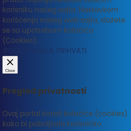
korisniku našeg sajta. Nastavkom
korišćenja našeg web sajta, slažete
se sa upotrebom kolačića
(Cookies).
PODEŠAVANJA
PRIHVATI
Close
Pregled privatnosti
Ovaj portal koristi kolačiće (cookies)
kako bi poboljšala korisničko