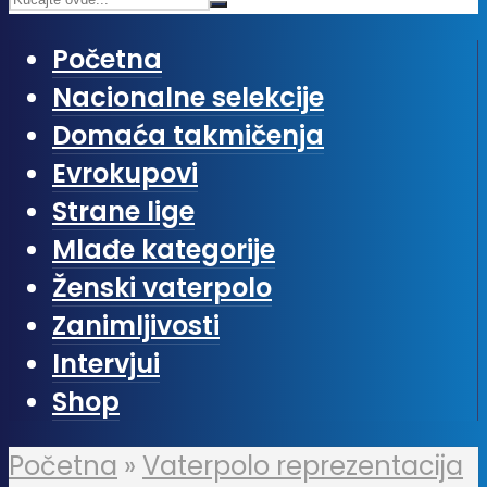
Početna
Nacionalne selekcije
Domaća takmičenja
Evrokupovi
Strane lige
Mlađe kategorije
Ženski vaterpolo
Zanimljivosti
Intervjui
Shop
Početna
»
Vaterpolo reprezentacija