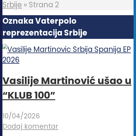
Srbije
»
Strana 2
Oznaka Vaterpolo
reprezentacija Srbije
Vasilije Martinović ušao u
“KLUB 100”
10/04/2026
Dodaj komentar