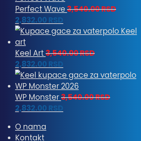
Perfect Wave
3,540.00
RSD
2,832.00
RSD
Keel Art
3,540.00
RSD
2,832.00
RSD
WP Monster
3,540.00
RSD
2,832.00
RSD
O nama
Kontakt