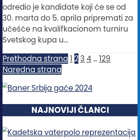
odredio je kandidate koji će se od
30. marta do 5. aprila pripremati za
učešće na kvalifkacionom turniru
Svetskog kupa u...
Prethodna strana
1
2
3
4
…
129
Naredna strana
NAJNOVIJI ČLANCI