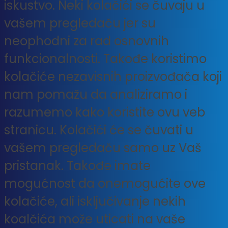
iskustvo. Neki kolačići se čuvaju u
vašem pregledaču jer su
neophodni za rad osnovnih
funkcionalnosti. Takođe koristimo
kolačiće nezavisnih proizvođača koji
nam pomažu da analiziramo i
razumemo kako koristite ovu veb
stranicu. Kolačići će se čuvati u
vašem pregledaču samo uz Vaš
pristanak. Takođe imate
mogućnost da onemogućite ove
kolačiće, ali isključivanje nekih
koalčića može uticati na vaše