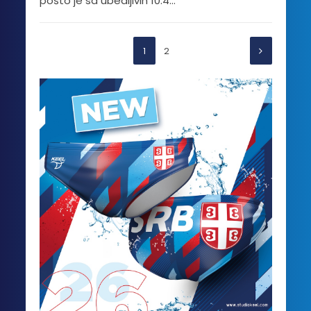
pošto je sa ubedljivih 10:4...
1
2