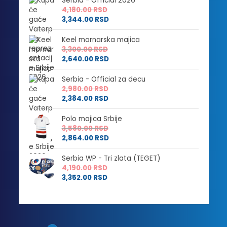
Serbia - Official 2026
4,180.00
RSD
3,344.00
RSD
Keel mornarska majica
3,300.00
RSD
2,640.00
RSD
Serbia - Official za decu
2,980.00
RSD
2,384.00
RSD
Polo majica Srbije
3,580.00
RSD
2,864.00
RSD
Serbia WP - Tri zlata (TEGET)
4,190.00
RSD
3,352.00
RSD