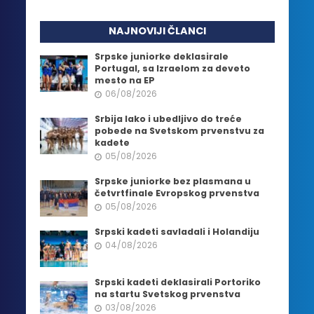
NAJNOVIJI ČLANCI
Srpske juniorke deklasirale
Portugal, sa Izraelom za deveto
mesto na EP
06/08/2026
Srbija lako i ubedljivo do treće
pobede na Svetskom prvenstvu za
kadete
05/08/2026
Srpske juniorke bez plasmana u
četvrtfinale Evropskog prvenstva
05/08/2026
Srpski kadeti savladali i Holandiju
04/08/2026
Srpski kadeti deklasirali Portoriko
na startu Svetskog prvenstva
03/08/2026