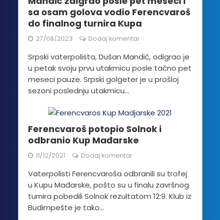
Mandić zaigrao posle pet meseci i
sa osam golova vodio Ferencvaroš
do finalnog turnira Kupa
27/08/2023
Dodaj komentar
Srpski vaterpolista, Dušan Mandić, odigrao je
u petak svoju prvu utakmicu posle tačno pet
meseci pauze. Srpski golgeter je u prošloj
sezoni poslednju utakmicu...
Ferencvaroš potopio Solnok i
odbranio Kup Mađarske
11/12/2021
Dodaj komentar
Vaterpolisti Ferencvaroša odbranili su trofej
u Kupu Mađarske, pošto su u finalu završnog
turnira pobedili Solnok rezultatom 12:9. Klub iz
Budimpešte je tako...