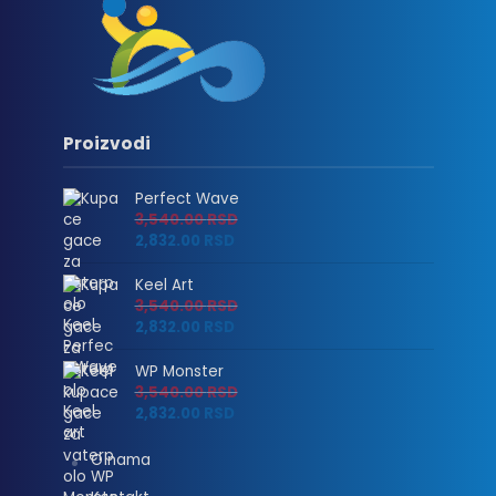
Proizvodi
Perfect Wave
3,540.00
RSD
2,832.00
RSD
Keel Art
3,540.00
RSD
2,832.00
RSD
WP Monster
3,540.00
RSD
2,832.00
RSD
O nama