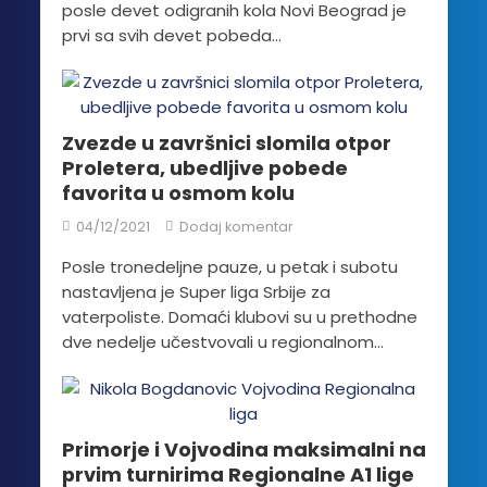
posle devet odigranih kola Novi Beograd je
prvi sa svih devet pobeda...
Zvezde u završnici slomila otpor
Proletera, ubedljive pobede
favorita u osmom kolu
04/12/2021
Dodaj komentar
Posle tronedeljne pauze, u petak i subotu
nastavljena je Super liga Srbije za
vaterpoliste. Domaći klubovi su u prethodne
dve nedelje učestvovali u regionalnom...
Primorje i Vojvodina maksimalni na
prvim turnirima Regionalne A1 lige