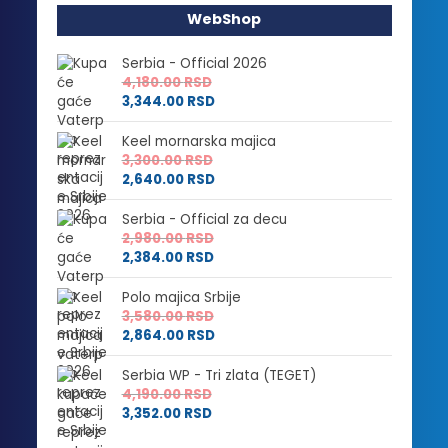
WebShop
Serbia - Official 2026
4,180.00
RSD
3,344.00
RSD
Keel mornarska majica
3,300.00
RSD
2,640.00
RSD
Serbia - Official za decu
2,980.00
RSD
2,384.00
RSD
Polo majica Srbije
3,580.00
RSD
2,864.00
RSD
Serbia WP - Tri zlata (TEGET)
4,190.00
RSD
3,352.00
RSD