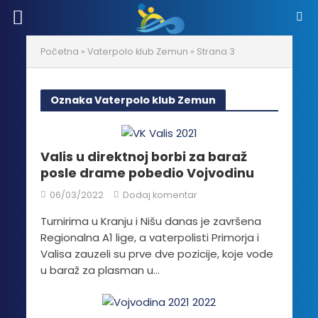
Početna
»
Vaterpolo klub Zemun
»
Strana 3
Oznaka Vaterpolo klub Zemun
Valis u direktnoj borbi za baraž
posle drame pobedio Vojvodinu
06/03/2022
Dodaj komentar
Turnirima u Kranju i Nišu danas je završena
Regionalna A1 lige, a vaterpolisti Primorja i
Valisa zauzeli su prve dve pozicije, koje vode
u baraž za plasman u...