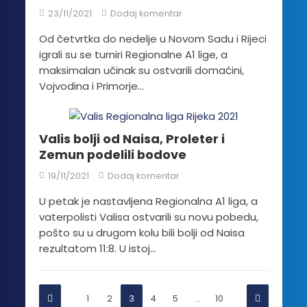
23/11/2021
Dodaj komentar
Od četvrtka do nedelje u Novom Sadu i Rijeci
igrali su se turniri Regionalne A1 lige, a
maksimalan učinak su ostvarili domaćini,
Vojvodina i Primorje...
Valis bolji od Naisa, Proleter i
Zemun podelili bodove
19/11/2021
Dodaj komentar
U petak je nastavljena Regionalna A1 liga, a
vaterpolisti Valisa ostvarili su novu pobedu,
pošto su u drugom kolu bili bolji od Naisa
rezultatom 11:8. U istoj...
1
2
3
4
5
…
10