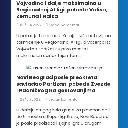
Vojvodina i dalje maksimalna u
Regionalnoj A1 ligi, pobede Valisa,
Zemuna i Naisa
05/03/2022
Dodaj komentar
U petak je turnirima u Kranju i Nišu natavljeno
takmičenje u Regionalnoj A1 ligi, a vaterpolisti
Vojvodine zadržali su prvo mesto i
maksimalan učinak trijumfom...
Novi Beograd posle preokreta
savladao Partizan, pobede Zvezde
i Radničkog na gostovanjima
29/01/2022
Jedan komentar
U derbiju drugog kola grupe za plasman od 1.
do 6. mesta u Super ligi Srbije, Novi Beograd
je posle preokreta i sjajne igre u drugom