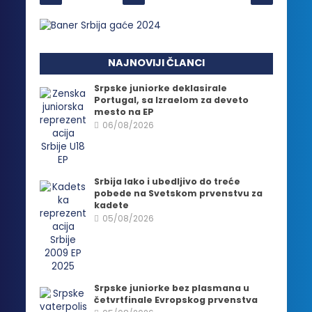
NAJNOVIJI ČLANCI
Srpske juniorke deklasirale
Portugal, sa Izraelom za deveto
mesto na EP
06/08/2026
Srbija lako i ubedljivo do treće
pobede na Svetskom prvenstvu za
kadete
05/08/2026
Srpske juniorke bez plasmana u
četvrtfinale Evropskog prvenstva