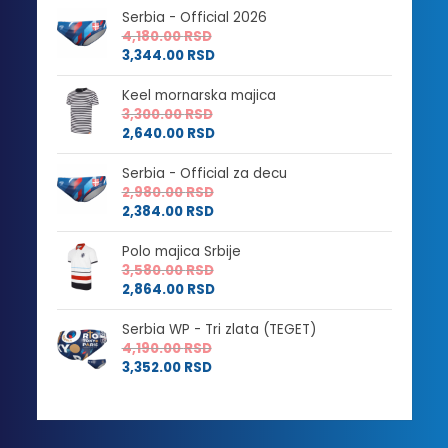
Serbia - Official 2026
4,180.00
RSD
3,344.00
RSD
Keel mornarska majica
3,300.00
RSD
2,640.00
RSD
Serbia - Official za decu
2,980.00
RSD
2,384.00
RSD
Polo majica Srbije
3,580.00
RSD
2,864.00
RSD
Serbia WP - Tri zlata (TEGET)
4,190.00
RSD
3,352.00
RSD