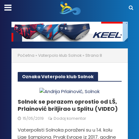
Početna
»
Vaterpolo klub Solnok
»
Strana 8
Oznaka Vaterpolo klub Solnok
Solnok se porazom oprostio od LŠ,
Prlainović briljirao u Splitu (VIDEO)
15/05/2019
Dodaj komentar
Vaterpolisti Solnoka poraženi su u 14. kolu
Lige šampiona. Prvak Evrope iz 2017. godine