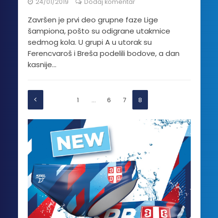
24/01/2019
Dodaj komentar
Završen je prvi deo grupne faze Lige
šampiona, pošto su odigrane utakmice
sedmog kola. U grupi A u utorak su
Ferencvaroš i Breša podelili bodove, a dan
kasnije...
1
…
6
7
8