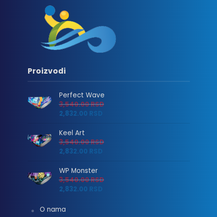
Proizvodi
Perfect Wave
3,540.00
RSD
2,832.00
RSD
Keel Art
3,540.00
RSD
2,832.00
RSD
WP Monster
3,540.00
RSD
2,832.00
RSD
O nama