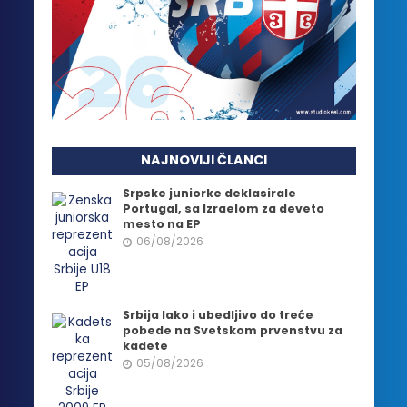
NAJNOVIJI ČLANCI
Srpske juniorke deklasirale
Portugal, sa Izraelom za deveto
mesto na EP
06/08/2026
Srbija lako i ubedljivo do treće
pobede na Svetskom prvenstvu za
kadete
05/08/2026