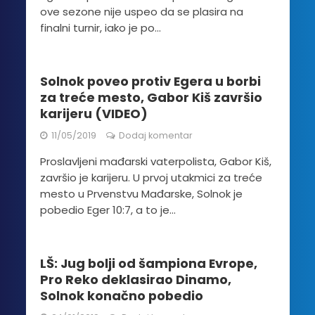
ove sezone nije uspeo da se plasira na
finalni turnir, iako je po...
Solnok poveo protiv Egera u borbi
za treće mesto, Gabor Kiš završio
karijeru (VIDEO)
11/05/2019
Dodaj komentar
Proslavljeni mađarski vaterpolista, Gabor Kiš,
završio je karijeru. U prvoj utakmici za treće
mesto u Prvenstvu Mađarske, Solnok je
pobedio Eger 10:7, a to je...
LŠ: Jug bolji od šampiona Evrope,
Pro Reko deklasirao Dinamo,
Solnok konačno pobedio