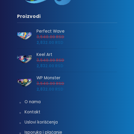
Proizvodi
Perfect Wave
3,540.00
RSD
2,832.00
RSD
Keel Art
3,540.00
RSD
2,832.00
RSD
WP Monster
3,540.00
RSD
2,832.00
RSD
O nama
Kontakt
Uslovi korišćenja
Isporuka i plaćanje