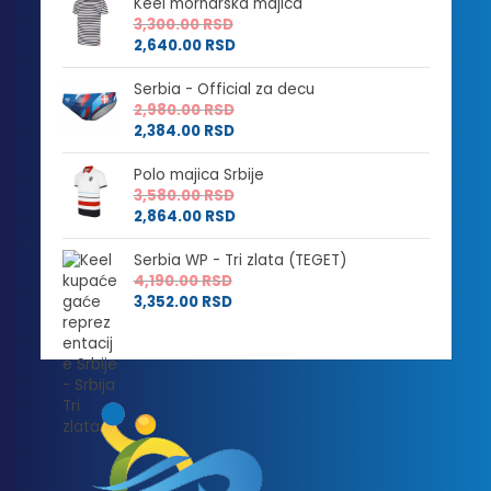
Keel mornarska majica
3,300.00
RSD
2,640.00
RSD
Serbia - Official za decu
2,980.00
RSD
2,384.00
RSD
Polo majica Srbije
3,580.00
RSD
2,864.00
RSD
Serbia WP - Tri zlata (TEGET)
4,190.00
RSD
3,352.00
RSD