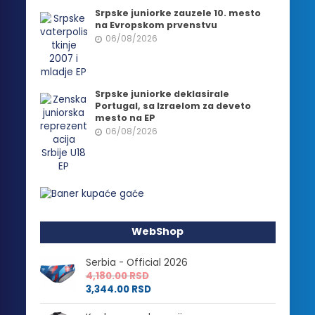
Srpske juniorke zauzele 10. mesto
na Evropskom prvenstvu
06/08/2026
Srpske juniorke deklasirale
Portugal, sa Izraelom za deveto
mesto na EP
06/08/2026
WebShop
Serbia - Official 2026
4,180.00
RSD
3,344.00
RSD