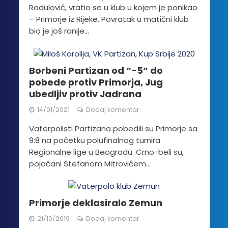
Radulović, vratio se u klub u kojem je ponikao
– Primorje iz Rijeke. Povratak u matični klub
bio je još ranije...
Borbeni Partizan od “-5” do
pobede protiv Primorja, Jug
ubedljiv protiv Jadrana
14/01/2021
Dodaj komentar
Vaterpolisti Partizana pobedili su Primorje sa
9:8 na početku polufinalnog turnira
Regionalne lige u Beogradu. Crno-beli su,
pojačani Stefanom Mitrovićem...
Primorje deklasiralo Zemun
21/10/2019
Dodaj komentar