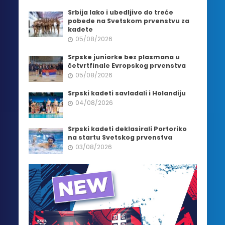
Srbija lako i ubedljivo do treće
pobede na Svetskom prvenstvu za
kadete
05/08/2026
Srpske juniorke bez plasmana u
četvrtfinale Evropskog prvenstva
05/08/2026
Srpski kadeti savladali i Holandiju
04/08/2026
Srpski kadeti deklasirali Portoriko
na startu Svetskog prvenstva
03/08/2026