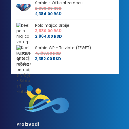
Serbia - Official za decu
2,980.00
RSD
2,384.00
RSD
Polo majica Srbije
3,580.00
RSD
2,864.00
RSD
Serbia WP - Tri zlata (TEGET)
4,190.00
RSD
3,352.00
RSD
Proizvodi