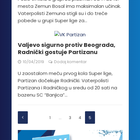
mesta Zemun Bosal ima maksimalan učinak.
Vaterpolisti Zemuna stigli su i do treće
pobede u grupi Super lige za...
Valjevo sigurno protiv Beograda,
Radnički gostuje Partizanu
10/04/2019
Dodaj komentar
U zaostalom meču prvog kola Super lige,
Partizan dočekuje Radnički. Vaterpolisti
Partizana i Radničkog u sredu od 20 sati na
bazenu SC “Banjica”...
1
…
3
4
5