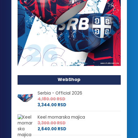
WebShop
Serbia - Official 2026
4,180.00
RSD
3,344.00
RSD
Keel mornarska majica
3,300.00
RSD
2,640.00
RSD