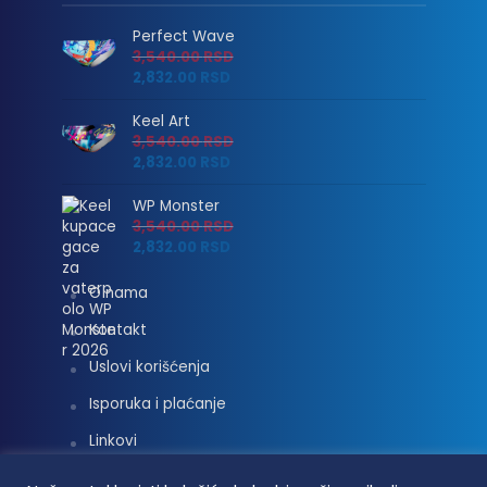
Perfect Wave
3,540.00
RSD
2,832.00
RSD
Keel Art
3,540.00
RSD
2,832.00
RSD
WP Monster
3,540.00
RSD
2,832.00
RSD
O nama
Kontakt
Uslovi korišćenja
Isporuka i plaćanje
Linkovi
Moj nalog