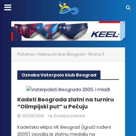
Početna
»
Vaterpolo klub Beograd
»
Strana 5
Oznaka Vaterpolo klub Beograd
Kadeti Beograda zlatni na turniru
“Olimpijski put” u Pečuju
05/09/2019
Dodaj komentar
Kadetska ekipa VK Beograd (igrači rođeni
2005) osvojila je zlatnu medalju na