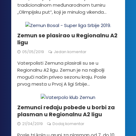
tradicionalnom međunarodnom turniru
„Olimpijsku put“, koji je minulog vikenda...
Zemun se plasirao u Regionalnu A2
ligu
05/05/2019
Jedan komentar
Vaterpolisti Zemuna plasirali su se u
Regionalnu A2 ligu. Zemun je na najbolji
mogući način priveo sezonu kraju. Posle
prvog mesta u Prvoj A ligi Srbije...
Zemunci ređaju pobede u borbi za
plasman u Regionalnu A2 ligu
21/04/2019
Dodaj komentar
Posle tri kola u grupi za plasman od 7. do 10.