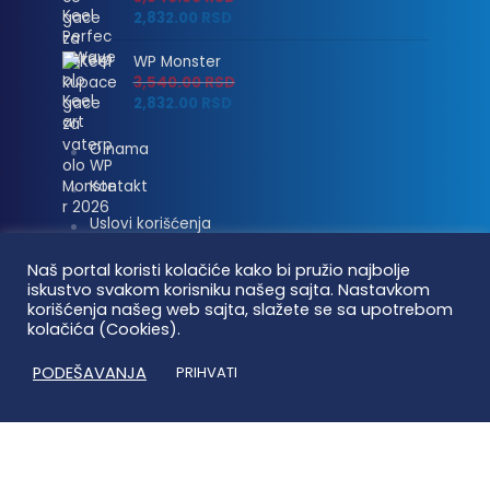
2,832.00
RSD
WP Monster
3,540.00
RSD
2,832.00
RSD
O nama
Kontakt
Uslovi korišćenja
Isporuka i plaćanje
Naš portal koristi kolačiće kako bi pružio najbolje
iskustvo svakom korisniku našeg sajta. Nastavkom
Linkovi
korišćenja našeg web sajta, slažete se sa upotrebom
kolačića (Cookies).
Moj nalog
PODEŠAVANJA
PRIHVATI
Vaterpolo vesti © 2026. Sva prava zadržana.