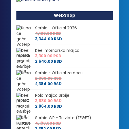
WebShop
Serbia - Official 2026
4,180.00
RSD
3,344.00
RSD
Keel mornarska majica
3,300.00
RSD
2,640.00
RSD
Serbia - Official za decu
2,980.00
RSD
2,384.00
RSD
Polo majica Srbije
3,580.00
RSD
2,864.00
RSD
Serbia WP - Tri zlata (TEGET)
4,190.00
RSD
3,352.00
RSD