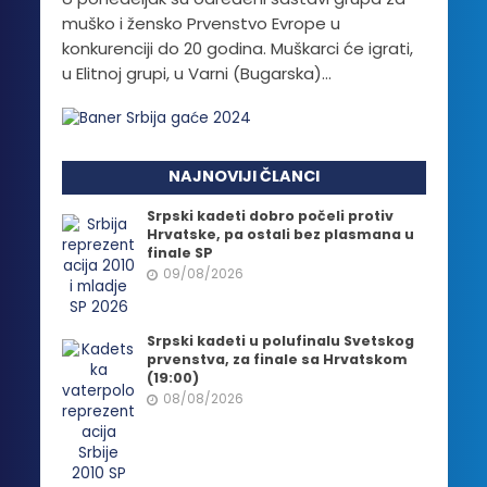
muško i žensko Prvenstvo Evrope u
konkurenciji do 20 godina. Muškarci će igrati,
u Elitnoj grupi, u Varni (Bugarska)...
NAJNOVIJI ČLANCI
Srpski kadeti dobro počeli protiv
Hrvatske, pa ostali bez plasmana u
finale SP
09/08/2026
Srpski kadeti u polufinalu Svetskog
prvenstva, za finale sa Hrvatskom
(19:00)
08/08/2026