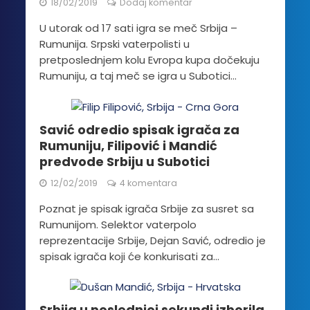
18/02/2019
Dodaj komentar
U utorak od 17 sati igra se meč Srbija –
Rumunija. Srpski vaterpolisti u
pretposlednjem kolu Evropa kupa dočekuju
Rumuniju, a taj meč se igra u Subotici...
Savić odredio spisak igrača za
Rumuniju, Filipović i Mandić
predvode Srbiju u Subotici
12/02/2019
4 komentara
Poznat je spisak igrača Srbije za susret sa
Rumunijom. Selektor vaterpolo
reprezentacije Srbije, Dejan Savić, odredio je
spisak igrača koji će konkurisati za...
Srbija u poslednjoj sekundi izborila