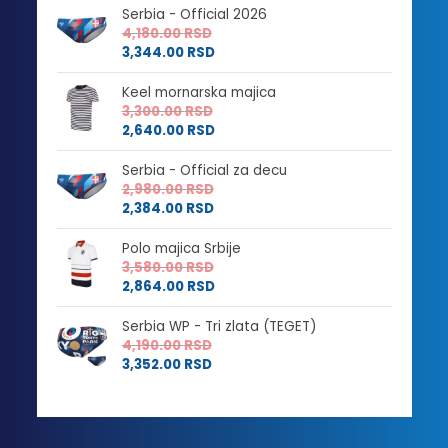
Serbia - Official 2026
4,180.00
RSD
3,344.00
RSD
Keel mornarska majica
3,300.00
RSD
2,640.00
RSD
Serbia - Official za decu
2,980.00
RSD
2,384.00
RSD
Polo majica Srbije
3,580.00
RSD
2,864.00
RSD
Serbia WP - Tri zlata (TEGET)
4,190.00
RSD
3,352.00
RSD