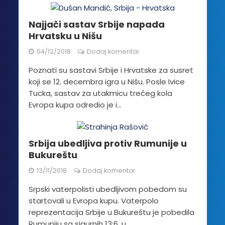
Najjači sastav Srbije napada
Hrvatsku u Nišu
04/12/2018
Dodaj komentar
Poznati su sastavi Srbije i Hrvatske za susret
koji se 12. decembra igra u Nišu. Posle Ivice
Tucka, sastav za utakmicu trećeg kola
Evropa kupa odredio je i...
Srbija ubedljiva protiv Rumunije u
Bukureštu
13/11/2018
Dodaj komentar
Srpski vaterpolisti ubedljivom pobedom su
startovali u Evropa kupu. Vaterpolo
reprezentacija Srbije u Bukureštu je pobedila
Rumuniju sa sigurnih 13:6, u...