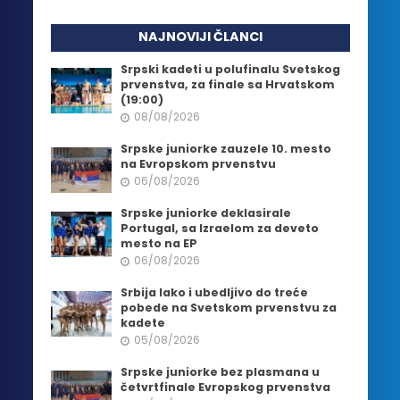
NAJNOVIJI ČLANCI
Srpski kadeti u polufinalu Svetskog
prvenstva, za finale sa Hrvatskom
(19:00)
08/08/2026
Srpske juniorke zauzele 10. mesto
na Evropskom prvenstvu
06/08/2026
Srpske juniorke deklasirale
Portugal, sa Izraelom za deveto
mesto na EP
06/08/2026
Srbija lako i ubedljivo do treće
pobede na Svetskom prvenstvu za
kadete
05/08/2026
Srpske juniorke bez plasmana u
četvrtfinale Evropskog prvenstva