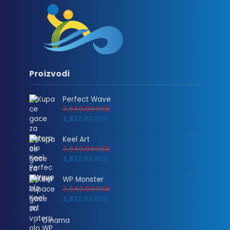
Proizvodi
Perfect Wave
3,540.00
RSD
2,832.00
RSD
Keel Art
3,540.00
RSD
2,832.00
RSD
WP Monster
3,540.00
RSD
2,832.00
RSD
O nama