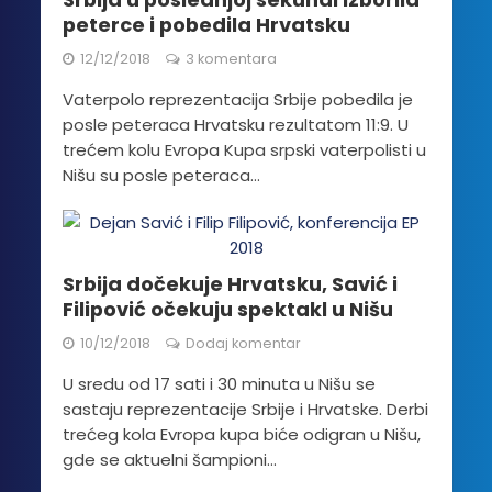
peterce i pobedila Hrvatsku
12/12/2018
3 komentara
Vaterpolo reprezentacija Srbije pobedila je
posle peteraca Hrvatsku rezultatom 11:9. U
trećem kolu Evropa Kupa srpski vaterpolisti u
Nišu su posle peteraca...
Srbija dočekuje Hrvatsku, Savić i
Filipović očekuju spektakl u Nišu
10/12/2018
Dodaj komentar
U sredu od 17 sati i 30 minuta u Nišu se
sastaju reprezentacije Srbije i Hrvatske. Derbi
trećeg kola Evropa kupa biće odigran u Nišu,
gde se aktuelni šampioni...