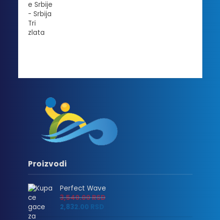
Proizvodi
Perfect Wave
3,540.00
RSD
2,832.00
RSD