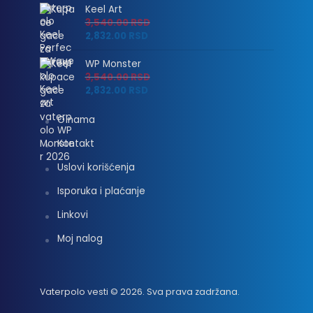
Keel Art
3,540.00
RSD
2,832.00
RSD
WP Monster
3,540.00
RSD
2,832.00
RSD
O nama
Kontakt
Uslovi korišćenja
Isporuka i plaćanje
Linkovi
Moj nalog
Vaterpolo vesti © 2026. Sva prava zadržana.