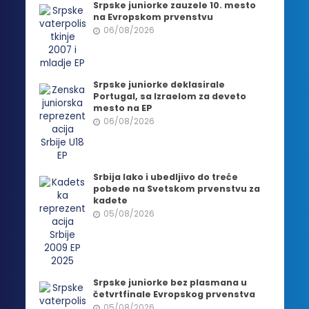
Srpske juniorke zauzele 10. mesto
na Evropskom prvenstvu
06/08/2026
Srpske juniorke deklasirale
Portugal, sa Izraelom za deveto
mesto na EP
06/08/2026
Srbija lako i ubedljivo do treće
pobede na Svetskom prvenstvu za
kadete
05/08/2026
Srpske juniorke bez plasmana u
četvrtfinale Evropskog prvenstva
05/08/2026