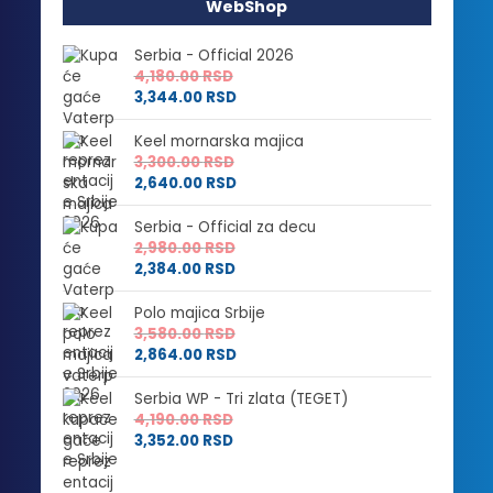
WebShop
Serbia - Official 2026
4,180.00
RSD
3,344.00
RSD
Keel mornarska majica
3,300.00
RSD
2,640.00
RSD
Serbia - Official za decu
2,980.00
RSD
2,384.00
RSD
Polo majica Srbije
3,580.00
RSD
2,864.00
RSD
Serbia WP - Tri zlata (TEGET)
4,190.00
RSD
3,352.00
RSD