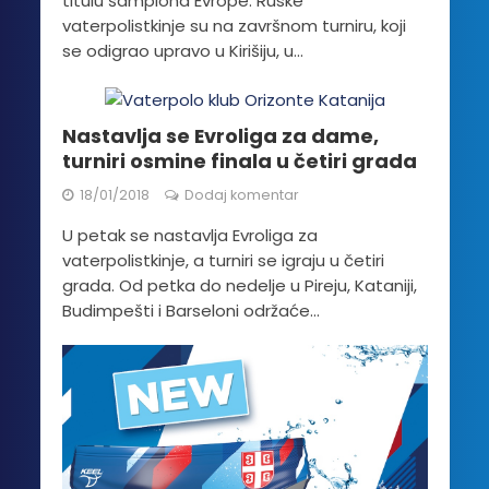
titulu šampiona Evrope. Ruske
vaterpolistkinje su na završnom turniru, koji
se odigrao upravo u Kirišiju, u...
Nastavlja se Evroliga za dame,
turniri osmine finala u četiri grada
18/01/2018
Dodaj komentar
U petak se nastavlja Evroliga za
vaterpolistkinje, a turniri se igraju u četiri
grada. Od petka do nedelje u Pireju, Kataniji,
Budimpešti i Barseloni održaće...