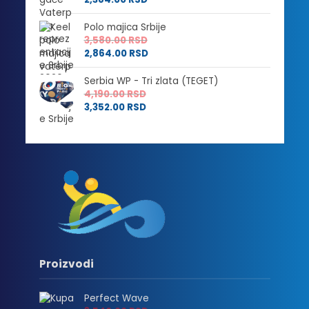
Polo majica Srbije
3,580.00
RSD
2,864.00
RSD
Serbia WP - Tri zlata (TEGET)
4,190.00
RSD
3,352.00
RSD
Proizvodi
Perfect Wave