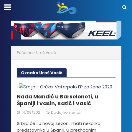
Početna
»
Uroš Vasić
Oznaka Uroš Vasić
Nada Mandić u Barseloneti, u
Španiji i Vasin, Katić i Vasić
14/09/2021
Dodaj komentar
Srbija će i u novoj sezoni imati nekoliko
predstavnika u Španiji. U prethodnim