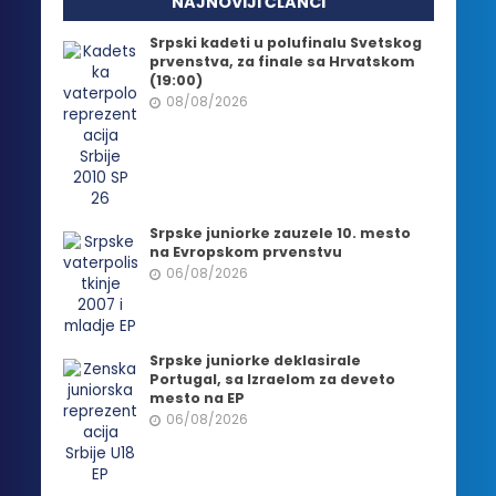
NAJNOVIJI ČLANCI
Srpski kadeti u polufinalu Svetskog
prvenstva, za finale sa Hrvatskom
(19:00)
08/08/2026
Srpske juniorke zauzele 10. mesto
na Evropskom prvenstvu
06/08/2026
Srpske juniorke deklasirale
Portugal, sa Izraelom za deveto
mesto na EP
06/08/2026