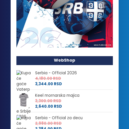
WebShop
Serbia - Official 2026
4,180.00
RSD
3,344.00
RSD
Keel mornarska majica
3,300.00
RSD
2,640.00
RSD
Serbia - Official za decu
2,980.00
RSD
2,384.00
RSD