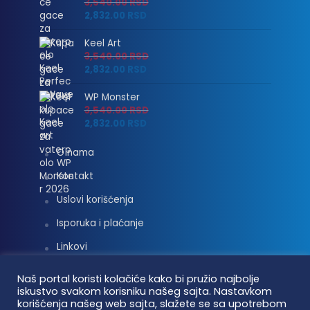
3,540.00
RSD
2,832.00
RSD
Keel Art
3,540.00
RSD
2,832.00
RSD
WP Monster
3,540.00
RSD
2,832.00
RSD
O nama
Kontakt
Uslovi korišćenja
Isporuka i plaćanje
Linkovi
Moj nalog
Naš portal koristi kolačiće kako bi pružio najbolje
iskustvo svakom korisniku našeg sajta. Nastavkom
korišćenja našeg web sajta, slažete se sa upotrebom