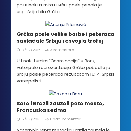
polufinalu turnira u Nišu, posle penala je
uspešnija bila Grčka...
Grčka posle velike borbe i peteraca
savladala Srbiju i osvojila trofej
17/07/2016
3 komentara
U finalu turnira “Osam nacija” u Boru,
vaterpolo reprezentacija Grčke pobedila je
Srbiju posle peteraca rezultatom 15:14. Srpski
vaterpolisti...
Soro i Brazil zauzeli peto mesto,
Francuska sedma
17/07/2016
Dodaj komentar
Vaterpolo reprezentacija Brazila zauzela je