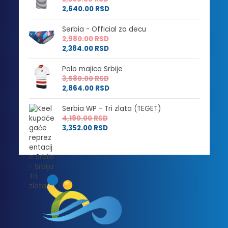
2,640.00
RSD
Serbia - Official za decu
2,980.00
RSD
2,384.00
RSD
Polo majica Srbije
3,580.00
RSD
2,864.00
RSD
Serbia WP - Tri zlata (TEGET)
4,190.00
RSD
3,352.00
RSD