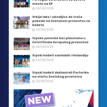
mesto na EP
06/08/2026
Srbija lako i ubedljivo do treće
pobede na Svetskom prvenstvu za
kadete
05/08/2026
Srpske juniorke bez plasmana u
četvrtfinale Evropskog prvenstva
05/08/2026
Srpski kadeti savladali i Holandiju
04/08/2026
Srpski kadeti deklasirali Portoriko
na startu Svetskog prvenstva
03/08/2026