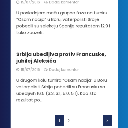
15/07/2016
Dodaj komentar
U poslednjem meču grupne faze na turniru
“Osam nacija” u Boru, vaterpolisti Srbije
pobedili su selekciju Španije rezultatom 12:9 i
tako zauzeli...
Srbija ubedljiva protiv Francuske,
jubilej Aleksića
15/07/2016
Dodaj komentar
U drugom kolu turnira “Osam nacija” u Boru
vaterpolisti Srbije pobedili su Francusku sa
ubedljivih 16:5 (3:3, 3:1, 5:0, 5:1). Kao što
rezultat po...
1
2