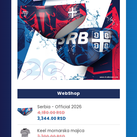
WebShop
Serbia - Official 2026
4,180.00
RSD
3,344.00
RSD
Keel mornarska majica
3,300.00
RSD