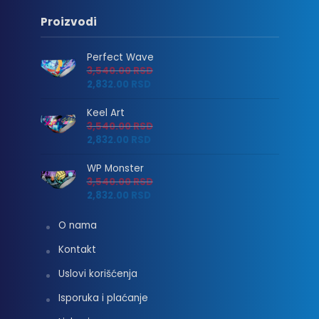
Proizvodi
Perfect Wave
3,540.00
RSD
2,832.00
RSD
Keel Art
3,540.00
RSD
2,832.00
RSD
WP Monster
3,540.00
RSD
2,832.00
RSD
O nama
Kontakt
Uslovi korišćenja
Isporuka i plaćanje