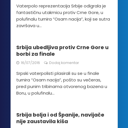
Vaterpolo reprezentacija Srbije odigrala je
fantastičnu utakmicu protiv Crne Gore, u
polufinalu turnira “Osam nacija”, koji se sutra
završava u...
Srbija ubedljiva protiv Crne Gore u
borbi za finale
16/07/2016
Dodaj komentar
Srpski vaterpolisti plasirali su se u finale
turnira “Osam nacija”, pošto su večeras,
pred punim tribinama otvorenog bazena u
Boru, u polufinalu...
Srbija bolja i od Španije, navijače
nije zaustavila kiša