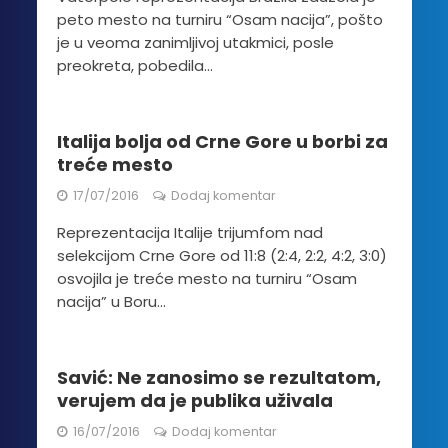
peto mesto na turniru “Osam nacija”, pošto
je u veoma zanimljivoj utakmici, posle
preokreta, pobedila...
Italija bolja od Crne Gore u borbi za
treće mesto
17/07/2016
Dodaj komentar
Reprezentacija Italije trijumfom nad
selekcijom Crne Gore od 11:8 (2:4, 2:2, 4:2, 3:0)
osvojila je treće mesto na turniru “Osam
nacija” u Boru...
Savić: Ne zanosimo se rezultatom,
verujem da je publika uživala
16/07/2016
Dodaj komentar