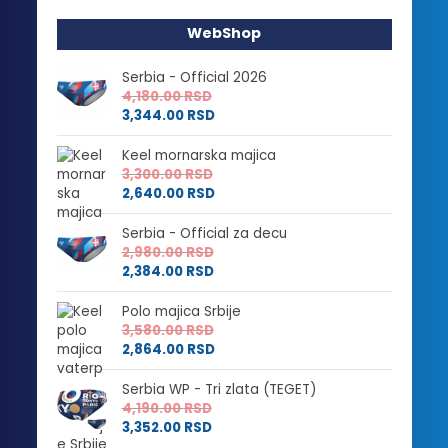
WebShop
Serbia - Official 2026
4,180.00
RSD
3,344.00
RSD
Keel mornarska majica
3,300.00
RSD
2,640.00
RSD
Serbia - Official za decu
2,980.00
RSD
2,384.00
RSD
Polo majica Srbije
3,580.00
RSD
2,864.00
RSD
Serbia WP - Tri zlata (TEGET)
4,190.00
RSD
3,352.00
RSD