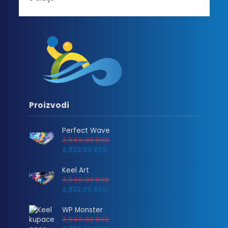
Proizvodi
Perfect Wave
3,540.00
RSD
2,832.00
RSD
Keel Art
3,540.00
RSD
2,832.00
RSD
WP Monster
3,540.00
RSD