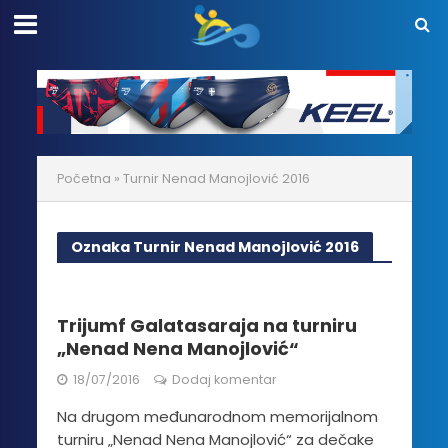
Početna
»
Turnir Nenad Manojlović 2016
Oznaka Turnir Nenad Manojlović 2016
Trijumf Galatasaraja na turniru
„Nenad Nena Manojlović“
18/07/2016
Dodaj komentar
Na drugom međunarodnom memorijalnom
turniru „Nenad Nena Manojlović“ za dečake