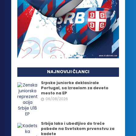
NAJNOVIJI ČLANCI
Srpske juniorke deklasirale
Portugal, sa Izraelom za deveto
mesto na EP
06/08/2026
Srbija lako i ubedljivo do treće
pobede na Svetskom prvenstvu za
kadete