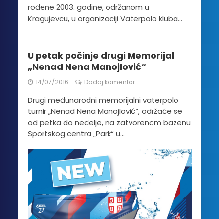
rođene 2003. godine, održanom u
Kragujevcu, u organizaciji Vaterpolo kluba...
U petak počinje drugi Memorijal
„Nenad Nena Manojlović“
14/07/2016
Dodaj komentar
Drugi međunarodni memorijalni vaterpolo
turnir „Nenad Nena Manojlović“, održaće se
od petka do nedelje, na zatvorenom bazenu
Sportskog centra „Park“ u...