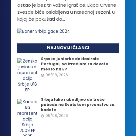
ostao je bez tri važne igračice. Ekipa Crvene
zvezde biće oslabljena u narednoj sezoni, u
kojoj će pokušati da...
NAJNOVIJI ČLANCI
Srpske juniorke deklasirale
Portugal, sa Izraelom za deveto
mesto na EP
06/08/2026
Srbija lako i ubedljivo do treće
pobede na Svetskom prvenstvu za
kadete
05/08/2026