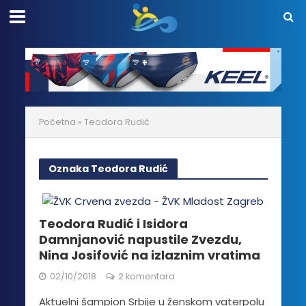
Početna
»
Teodora Rudić
Oznaka Teodora Rudić
Teodora Rudić i Isidora
Damnjanović napustile Zvezdu,
Nina Josifović na izlaznim vratima
02/10/2018
2 komentara
Aktuelni šampion Srbije u ženskom vaterpolu