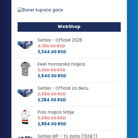
WebShop
Serbia - Official 2026
4,180.00
RSD
3,344.00
RSD
Keel mornarska majica
3,300.00
RSD
2,640.00
RSD
Serbia - Official za decu
2,980.00
RSD
2,384.00
RSD
Polo majica Srbije
3,580.00
RSD
2,864.00
RSD
Serbia WP - Tri zlata (TEGET)