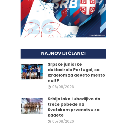
NAJNOVIJI ČLANCI
Srpske juniorke
deklasirale Portugal, sa
Izraelom za deveto mesto
na EP
06/08/2026
Srbija lako i ubedljivo do
treće pobede na
Svetskom prvenstvu za
kadete
05/08/2026