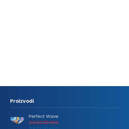
Proizvodi
Perfect Wave
3,540.00
RSD
2,832.00
RSD