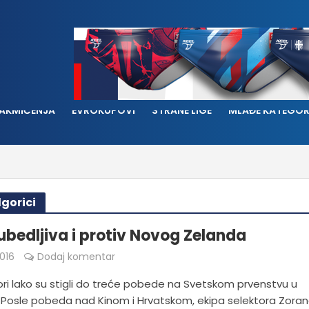
AKMIČENJA
EVROKUPOVI
STRANE LIGE
MLAĐE KATEGOR
gorici
 ubedljiva i protiv Novog Zelanda
016
Dodaj komentar
iori lako su stigli do treće pobede na Svetskom prvenstvu u
. Posle pobeda nad Kinom i Hrvatskom, ekipa selektora Zora