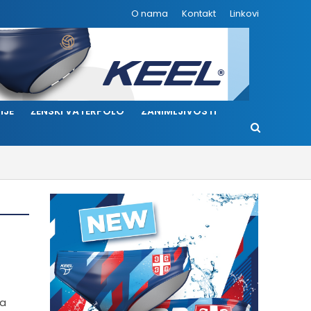
O nama
Kontakt
Linkovi
IJE
ŽENSKI VATERPOLO
ZANIMLJIVOSTI
na