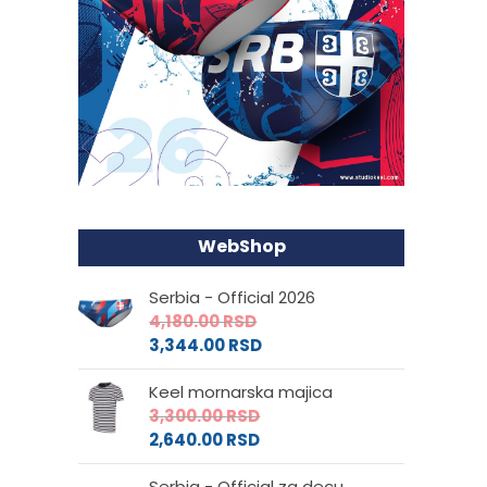
WebShop
Serbia - Official 2026
4,180.00
RSD
3,344.00
RSD
Keel mornarska majica
3,300.00
RSD
2,640.00
RSD
Serbia - Official za decu