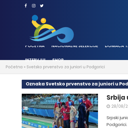
POČETNA
NACIONALNE SELEKCIJE
DOMAĆA T
INTERVJUI
SHOP
Početna
»
Svetsko prvenstvo za juniori u Podgorici
Oznaka Svetsko prvenstvo za juniori u Pod
Srbija
28/08/2
Srpski jun
Podgorici