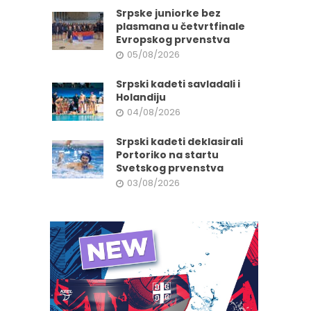
Srpske juniorke bez
plasmana u četvrtfinale
Evropskog prvenstva
05/08/2026
Srpski kadeti savladali i
Holandiju
04/08/2026
Srpski kadeti deklasirali
Portoriko na startu
Svetskog prvenstva
03/08/2026