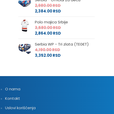
2,980.00
RSD
2,384.00
RSD
Polo majica Srbije
3,580.00
RSD
2,864.00
RSD
Serbia WP - Tri zlata (TEGET)
4,190.00
RSD
3,352.00
RSD
O nama
Kontakt
Uslovi korišćenja