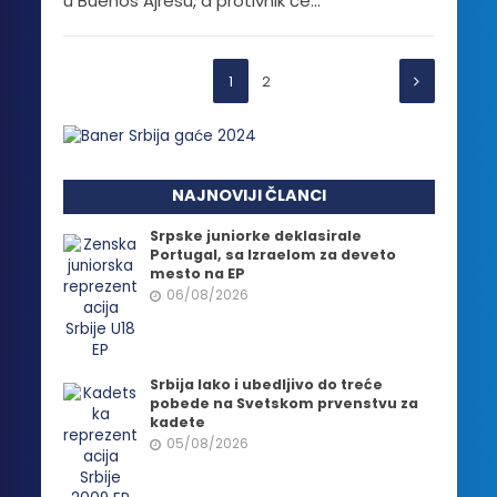
u Buenos Ajresu, a protivnik će...
1
2
NAJNOVIJI ČLANCI
Srpske juniorke deklasirale
Portugal, sa Izraelom za deveto
mesto na EP
06/08/2026
Srbija lako i ubedljivo do treće
pobede na Svetskom prvenstvu za
kadete
05/08/2026