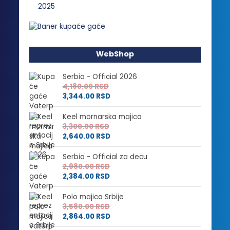
WebShop
Serbia - Official 2026
4,180.00
RSD
3,344.00
RSD
Keel mornarska majica
3,300.00
RSD
2,640.00
RSD
Serbia - Official za decu
2,980.00
RSD
2,384.00
RSD
Polo majica Srbije
3,580.00
RSD
2,864.00
RSD