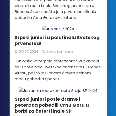
plasirala se u finale Svetskog prvenstva u
Buenos Ajresu, pošto je u prvom polufinalu
pobedila Crnu Goru rezultatom...
Srpski juniori u polufinalu Svetskog
prvenstva!
07/07/2024
Dodaj komentar
Juniorska vaterpolo reprezentacija plasirala
se u polufinale Svetskog prvenstva u Buenos
Ajresu, pošto je u prvom četvrtfinalnom
meču pobedila Španiju...
Srpski juniori posle drame i
peteraca pobedili Crnu Goru u
borbi za četvrtfinale SP