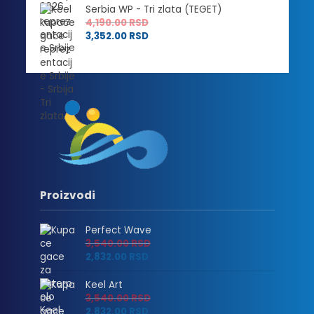
Serbia WP - Tri zlata (TEGET)
4,190.00
RSD
3,352.00
RSD
Proizvodi
Perfect Wave
3,540.00
RSD
2,832.00
RSD
Keel Art
3,540.00
RSD
2,832.00
RSD