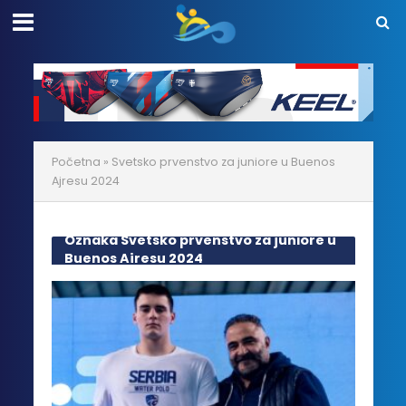
Početna
»
Svetsko prvenstvo za juniore u Buenos
Ajresu 2024
Oznaka Svetsko prvenstvo za juniore u
Buenos Ajresu 2024