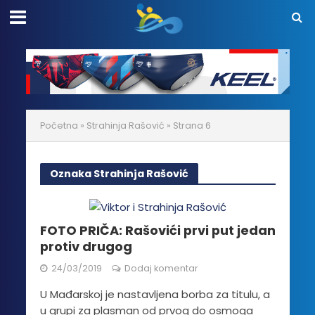
Početna
»
Strahinja Rašović
»
Strana 6
Oznaka Strahinja Rašović
FOTO PRIČA: Rašovići prvi put jedan
protiv drugog
24/03/2019
Dodaj komentar
U Mađarskoj je nastavljena borba za titulu, a
u grupi za plasman od prvog do osmoga