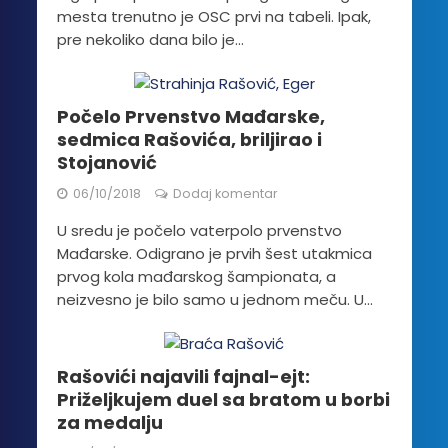
mesta trenutno je OSC prvi na tabeli. Ipak,
pre nekoliko dana bilo je...
Počelo Prvenstvo Mađarske,
sedmica Rašovića, briljirao i
Stojanović
06/10/2018
Dodaj komentar
U sredu je počelo vaterpolo prvenstvo
Mađarske. Odigrano je prvih šest utakmica
prvog kola mađarskog šampionata, a
neizvesno je bilo samo u jednom meču. U...
Rašovići najavili fajnal-ejt:
Priželjkujem duel sa bratom u borbi
za medalju