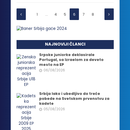
1
…
4
5
6
7
8
NAJNOVIJI ČLANCI
Srpske juniorke deklasirale
Portugal, sa Izraelom za deveto
mesto na EP
06/08/2026
Srbija lako i ubedljivo do treće
pobede na Svetskom prvenstvu za
kadete
05/08/2026