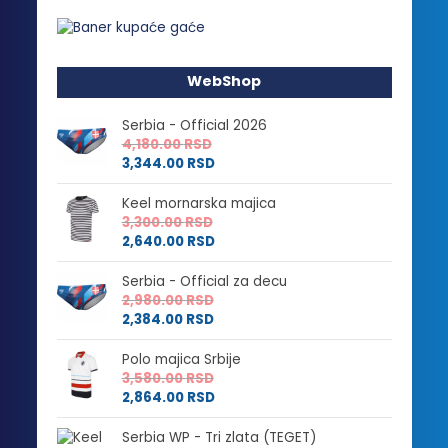
WebShop
Serbia - Official 2026
4,180.00
RSD
3,344.00
RSD
Keel mornarska majica
3,300.00
RSD
2,640.00
RSD
Serbia - Official za decu
2,980.00
RSD
2,384.00
RSD
Polo majica Srbije
3,580.00
RSD
2,864.00
RSD
Serbia WP - Tri zlata (TEGET)