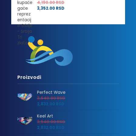
4,190.00
RSD
3,352.00
RSD
Proizvodi
Perfect Wave
3,540.00
RSD
2,832.00
RSD
Keel Art
3,540.00
RSD
2,832.00
RSD