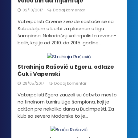
voleo bih da trijumfuje
02/10/2017
Dodaj komentar
Vaterpolisti Crvene zvezde sastaće se sa
Sabadeljom u borbi za plasman u Ligu
šampiona. Nekadašnji vaterpolista crveno-
belih, koji je od 2010. do 2015. godine...
Strahinja Rašović u Egeru, odlaze
Ćuk i Vapenski
29/05/2017
Dodaj komentar
Vaterpolisti Egera zauzeli su četvrto mesto
na finalnom turniru Lige šampiona, koji je
održan pre nekoliko dana u Budimpešti. Za
klub sa severa Mađarske to je...