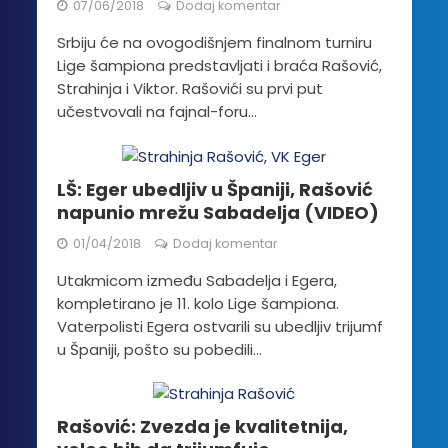
07/06/2018
Dodaj komentar
Srbiju će na ovogodišnjem finalnom turniru
Lige šampiona predstavljati i braća Rašović,
Strahinja i Viktor. Rašovići su prvi put
učestvovali na fajnal-foru...
LŠ: Eger ubedljiv u Španiji, Rašović
napunio mrežu Sabadelja (VIDEO)
01/04/2018
Dodaj komentar
Utakmicom između Sabadelja i Egera,
kompletirano je 11. kolo Lige šampiona.
Vaterpolisti Egera ostvarili su ubedljiv trijumf
u Španiji, pošto su pobedili...
Rašović: Zvezda je kvalitetnija,