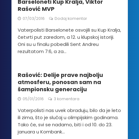
Barseloneti Kup Kralja, Viktor
Rašović MVP
07/03/2016
Dodaj komentar
Vaterpolisti Barselonete osvojili su Kup Kralja,
četvrti put zaredom, a 12. u klupskoj istoriji.
Oni su u finalu pobedili Sent Andreu
rezultatom 7:6, a za...
Rašović: Delije prave najbolju
atmosferu, ponosan sam na
šampionsku generaciju
05/01/2016
3 komentara
Vaterpolisti nas uvek obraduju, bilo da je leto
ili zima, što je slučaj u olimpijskim godinama.
Tako će, svi se nadamo, biti i od 10. do 23.
januara u Kombank...