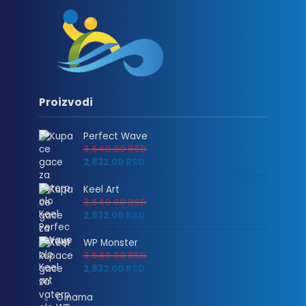
Proizvodi
Perfect Wave
3,540.00
RSD
2,832.00
RSD
Keel Art
3,540.00
RSD
2,832.00
RSD
WP Monster
3,540.00
RSD
2,832.00
RSD
O nama