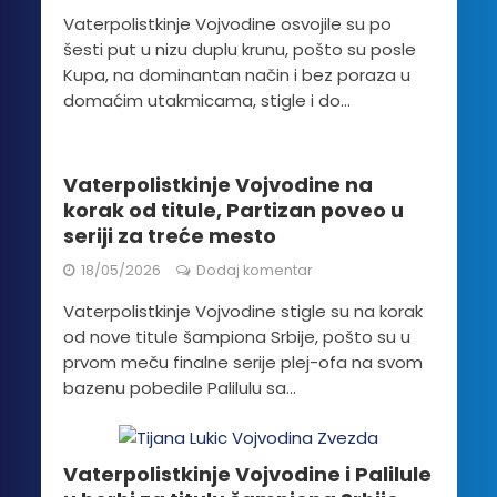
Vaterpolistkinje Vojvodine osvojile su po
šesti put u nizu duplu krunu, pošto su posle
Kupa, na dominantan način i bez poraza u
domaćim utakmicama, stigle i do...
Vaterpolistkinje Vojvodine na
korak od titule, Partizan poveo u
seriji za treće mesto
18/05/2026
Dodaj komentar
Vaterpolistkinje Vojvodine stigle su na korak
od nove titule šampiona Srbije, pošto su u
prvom meču finalne serije plej-ofa na svom
bazenu pobedile Palilulu sa...
Vaterpolistkinje Vojvodine i Palilule