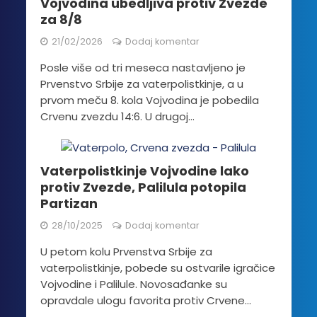
Vojvodina ubedljiva protiv Zvezde
za 8/8
21/02/2026
Dodaj komentar
Posle više od tri meseca nastavljeno je
Prvenstvo Srbije za vaterpolistkinje, a u
prvom meču 8. kola Vojvodina je pobedila
Crvenu zvezdu 14:6. U drugoj...
Vaterpolistkinje Vojvodine lako
protiv Zvezde, Palilula potopila
Partizan
28/10/2025
Dodaj komentar
U petom kolu Prvenstva Srbije za
vaterpolistkinje, pobede su ostvarile igračice
Vojvodine i Palilule. Novosađanke su
opravdale ulogu favorita protiv Crvene...