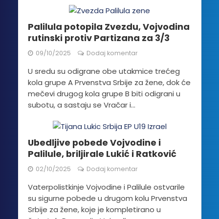
Palilula potopila Zvezdu, Vojvodina
rutinski protiv Partizana za 3/3
09/10/2025
Dodaj komentar
U sredu su odigrane obe utakmice trećeg
kola grupe A Prvenstva Srbije za žene, dok će
mečevi drugog kola grupe B biti odigrani u
subotu, a sastaju se Vračar i...
Ubedljive pobede Vojvodine i
Palilule, briljirale Lukić i Ratković
02/10/2025
Dodaj komentar
Vaterpolistkinje Vojvodine i Palilule ostvarile
su sigurne pobede u drugom kolu Prvenstva
Srbije za žene, koje je kompletirano u