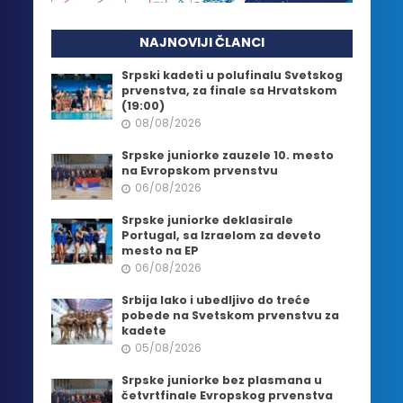
NAJNOVIJI ČLANCI
Srpski kadeti u polufinalu Svetskog
prvenstva, za finale sa Hrvatskom
(19:00)
08/08/2026
Srpske juniorke zauzele 10. mesto
na Evropskom prvenstvu
06/08/2026
Srpske juniorke deklasirale
Portugal, sa Izraelom za deveto
mesto na EP
06/08/2026
Srbija lako i ubedljivo do treće
pobede na Svetskom prvenstvu za
kadete
05/08/2026
Srpske juniorke bez plasmana u
četvrtfinale Evropskog prvenstva