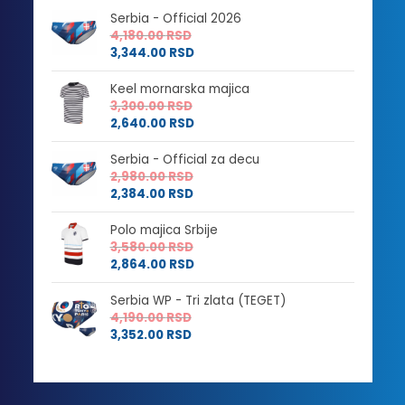
Serbia - Official 2026
4,180.00
RSD
3,344.00
RSD
Keel mornarska majica
3,300.00
RSD
2,640.00
RSD
Serbia - Official za decu
2,980.00
RSD
2,384.00
RSD
Polo majica Srbije
3,580.00
RSD
2,864.00
RSD
Serbia WP - Tri zlata (TEGET)
4,190.00
RSD
3,352.00
RSD