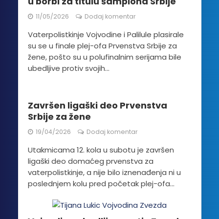
u borbi za titulu šampiona Srbije
11/05/2026
Dodaj komentar
Vaterpolistkinje Vojvodine i Palilule plasirale
su se u finale plej-ofa Prvenstva Srbije za
žene, pošto su u polufinalnim serijama bile
ubedljive protiv svojih...
Završen ligaški deo Prvenstva
Srbije za žene
19/04/2026
Dodaj komentar
Utakmicama 12. kola u subotu je završen
ligaški deo domaćeg prvenstva za
vaterpolistkinje, a nije bilo iznenađenja ni u
poslednjem kolu pred početak plej-ofa...