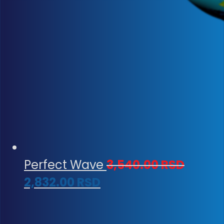
Perfect Wave
3,540.00
RSD
2,832.00
RSD