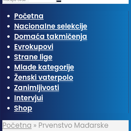
Početna
Nacionalne selekcije
Domaća takmičenja
Evrokupovi
Strane lige
Mlađe kategorije
Ženski vaterpolo
Zanimljivosti
Intervjui
Shop
Početna
»
Prvenstvo Mađarske