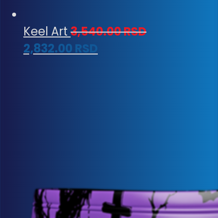
Keel Art
3,540.00
RSD
2,832.00
RSD