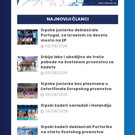
NAJNOVIJI ČLANCI
Srpske juniorke deklasirale
Portugal, sa Izraelom za deveto
mesto na EP
06/08/2026
Srbija lako i ubedljivo do treće
pobede na Svetskom prvenstvu za
kadete
05/08/2026
Srpske juniorke bez plasmana u
četvrtfinale Evropskog prvenstva
05/08/2026
Srpski kadeti savladali i Holandiju
04/08/2026
Srpski kadeti deklasirali Portoriko
na startu Svetskog prvenstva