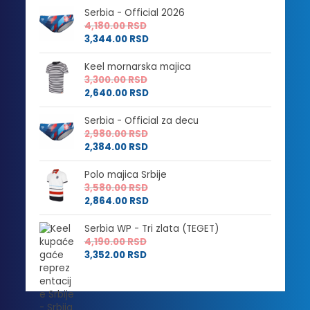
Serbia - Official 2026
4,180.00
RSD
3,344.00
RSD
Keel mornarska majica
3,300.00
RSD
2,640.00
RSD
Serbia - Official za decu
2,980.00
RSD
2,384.00
RSD
Polo majica Srbije
3,580.00
RSD
2,864.00
RSD
Serbia WP - Tri zlata (TEGET)
4,190.00
RSD
3,352.00
RSD