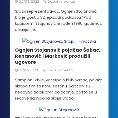
22/03/2022
Dodaj komentar
Srpski reprezentativac, Ognjen Stojanović,
bio je gost u 82. epizodi podkasta “Pod
kapicom”. Stojanović je rođen 1996. godine, a
u karijeri je...
Ognjen Stojanović pojačao Šabac,
Repanović i Marković produžili
ugovore
19/07/2020
Dodaj komentar
Šampion Srbije, vaterpolo klub Šabac, polako
sklapa tim za novu sezonu. Šapčani su
nedavno dobili prvo pojačanje, pošto se u
redove šampiona Srbije vratio...