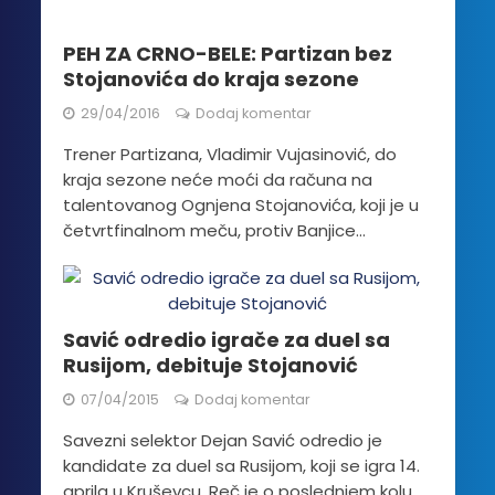
PEH ZA CRNO-BELE: Partizan bez
Stojanovića do kraja sezone
29/04/2016
Dodaj komentar
Trener Partizana, Vladimir Vujasinović, do
kraja sezone neće moći da računa na
talentovanog Ognjena Stojanovića, koji je u
četvrtfinalnom meču, protiv Banjice...
Savić odredio igrače za duel sa
Rusijom, debituje Stojanović
07/04/2015
Dodaj komentar
Savezni selektor Dejan Savić odredio je
kandidate za duel sa Rusijom, koji se igra 14.
aprila u Kruševcu. Reč je o poslednjem kolu