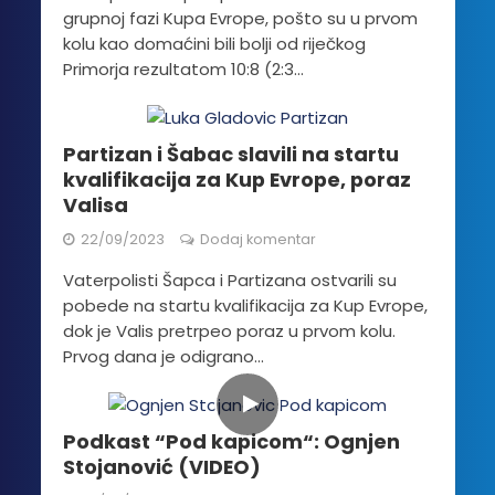
grupnoj fazi Kupa Evrope, pošto su u prvom
kolu kao domaćini bili bolji od riječkog
Primorja rezultatom 10:8 (2:3...
Partizan i Šabac slavili na startu
kvalifikacija za Kup Evrope, poraz
Valisa
22/09/2023
Dodaj komentar
Vaterpolisti Šapca i Partizana ostvarili su
pobede na startu kvalifikacija za Kup Evrope,
dok je Valis pretrpeo poraz u prvom kolu.
Prvog dana je odigrano...
Podkast “Pod kapicom“: Ognjen
Stojanović (VIDEO)