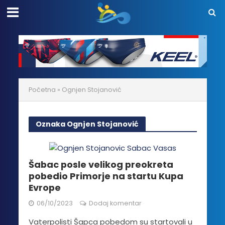
Početna
»
Ognjen Stojanović
Oznaka Ognjen Stojanović
Šabac posle velikog preokreta
pobedio Primorje na startu Kupa
Evrope
06/10/2023
Dodaj komentar
Vaterpolisti Šapca pobedom su startovali u