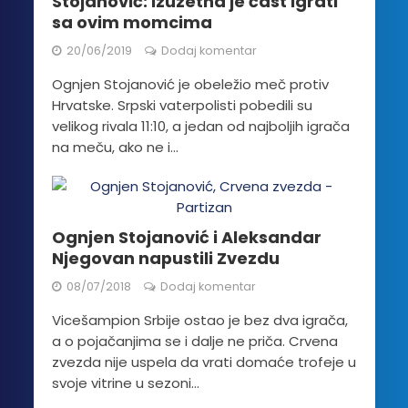
Stojanović: Izuzetna je čast igrati
sa ovim momcima
20/06/2019
Dodaj komentar
Ognjen Stojanović je obeležio meč protiv
Hrvatske. Srpski vaterpolisti pobedili su
velikog rivala 11:10, a jedan od najboljih igrača
na meču, ako ne i...
Ognjen Stojanović i Aleksandar
Njegovan napustili Zvezdu
08/07/2018
Dodaj komentar
Vicešampion Srbije ostao je bez dva igrača,
a o pojačanjima se i dalje ne priča. Crvena
zvezda nije uspela da vrati domaće trofeje u
svoje vitrine u sezoni...