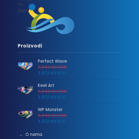
Proizvodi
Perfect Wave
3,540.00
RSD
2,832.00
RSD
Keel Art
3,540.00
RSD
2,832.00
RSD
WP Monster
3,540.00
RSD
2,832.00
RSD
O nama