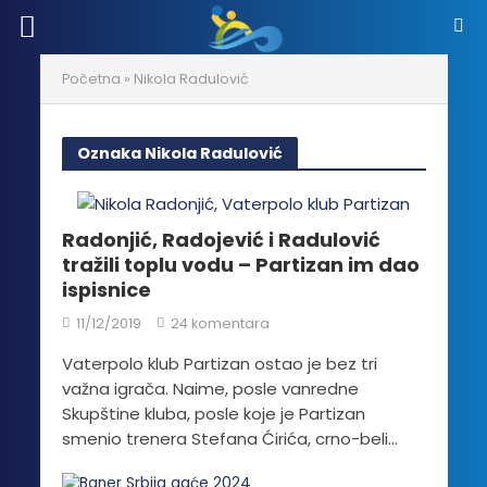
Početna
»
Nikola Radulović
Oznaka Nikola Radulović
Radonjić, Radojević i Radulović
tražili toplu vodu – Partizan im dao
ispisnice
11/12/2019
24 komentara
Vaterpolo klub Partizan ostao je bez tri
važna igrača. Naime, posle vanredne
Skupštine kluba, posle koje je Partizan
smenio trenera Stefana Ćirića, crno-beli...