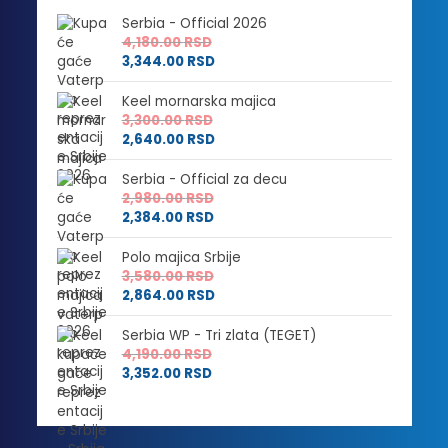
Serbia - Official 2026
4,180.00
RSD
3,344.00
RSD
Keel mornarska majica
3,300.00
RSD
2,640.00
RSD
Serbia - Official za decu
2,980.00
RSD
2,384.00
RSD
Polo majica Srbije
3,580.00
RSD
2,864.00
RSD
Serbia WP - Tri zlata (TEGET)
4,190.00
RSD
3,352.00
RSD