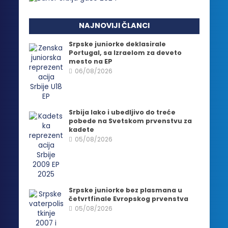
NAJNOVIJI ČLANCI
Srpske juniorke deklasirale
Portugal, sa Izraelom za deveto
mesto na EP
06/08/2026
Srbija lako i ubedljivo do treće
pobede na Svetskom prvenstvu za
kadete
05/08/2026
Srpske juniorke bez plasmana u
četvrtfinale Evropskog prvenstva
05/08/2026