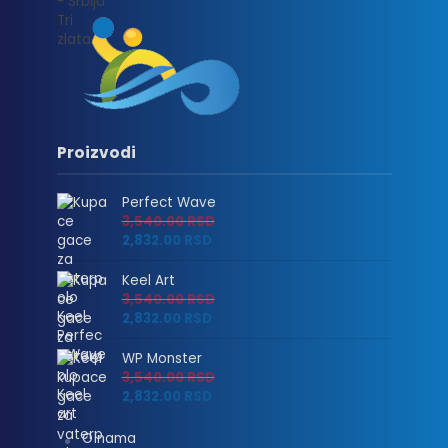
Proizvodi
Perfect Wave
3,540.00
RSD
2,832.00
RSD
Keel Art
3,540.00
RSD
2,832.00
RSD
WP Monster
3,540.00
RSD
2,832.00
RSD
O nama