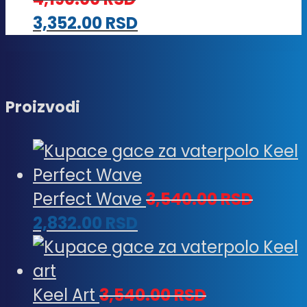
3,352.00
RSD
Proizvodi
Perfect Wave
3,540.00
RSD
2,832.00
RSD
Keel Art
3,540.00
RSD