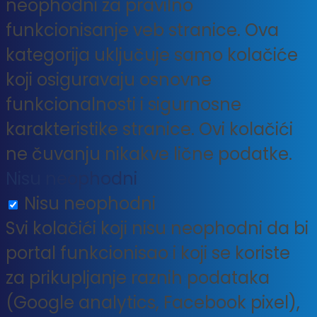
neophodni za pravilno
funkcionisanje veb stranice. Ova
kategorija uključuje samo kolačiće
koji osiguravaju osnovne
funkcionalnosti i sigurnosne
karakteristike stranice. Ovi kolačići
ne čuvanju nikakve lične podatke.
Nisu neophodni
Nisu neophodni
Svi kolačići koji nisu neophodni da bi
portal funkcionisao i koji se koriste
za prikupljanje raznih podataka
(Google analytics, Facebook pixel),