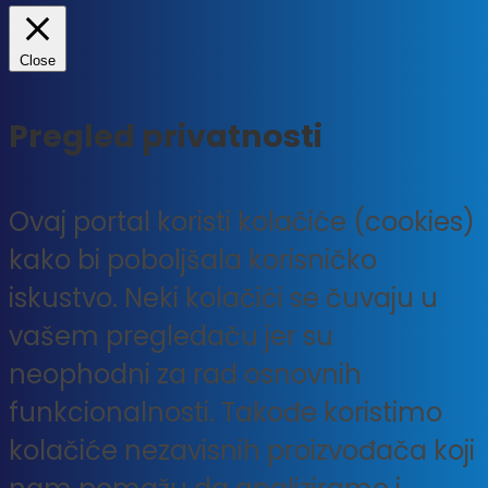
Close
Pregled privatnosti
Ovaj portal koristi kolačiće (cookies)
kako bi poboljšala korisničko
iskustvo. Neki kolačići se čuvaju u
vašem pregledaču jer su
neophodni za rad osnovnih
funkcionalnosti. Takođe koristimo
kolačiće nezavisnih proizvođača koji