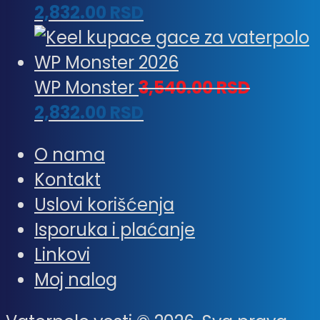
2,832.00
RSD
WP Monster
3,540.00
RSD
2,832.00
RSD
O nama
Kontakt
Uslovi korišćenja
Isporuka i plaćanje
Linkovi
Moj nalog