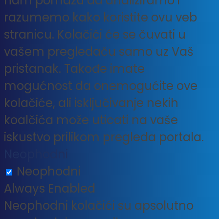
nam pomažu da analiziramo i
razumemo kako koristite ovu veb
stranicu. Kolačići će se čuvati u
vašem pregledaču samo uz Vaš
pristanak. Takođe imate
mogućnost da onemogućite ove
kolačiće, ali isključivanje nekih
koalčića može uticati na vaše
iskustvo prilikom pregleda portala.
Neophodni
Neophodni
Always Enabled
Neophodni kolačići su apsolutno