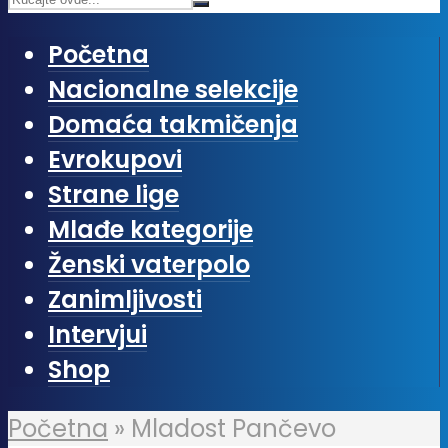
Početna
Nacionalne selekcije
Domaća takmičenja
Evrokupovi
Strane lige
Mlađe kategorije
Ženski vaterpolo
Zanimljivosti
Intervjui
Shop
Početna
»
Mladost Pančevo