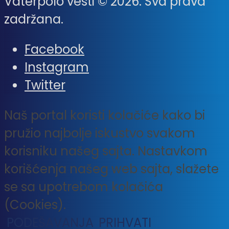
Vaterpolo vesti © 2026. Sva prava
zadržana.
Facebook
Instagram
Twitter
Naš portal koristi kolačiće kako bi
pružio najbolje iskustvo svakom
korisniku našeg sajta. Nastavkom
korišćenja našeg web sajta, slažete
se sa upotrebom kolačića
(Cookies).
PODEŠAVANJA
PRIHVATI