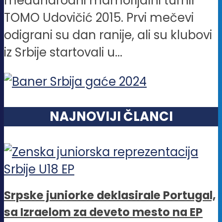
međunarodni mamorijalni turnir
TOMO Udovičić 2015. Prvi mečevi
odigrani su dan ranije, ali su klubovi
iz Srbije startovali u...
NAJNOVIJI ČLANCI
Srpske juniorke deklasirale Portugal,
sa Izraelom za deveto mesto na EP