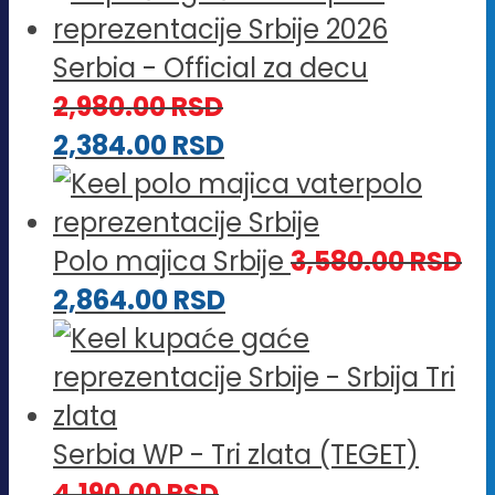
Serbia - Official za decu
2,980.00
RSD
2,384.00
RSD
Polo majica Srbije
3,580.00
RSD
2,864.00
RSD
Serbia WP - Tri zlata (TEGET)
4,190.00
RSD