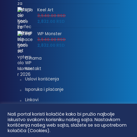
Keel Art
3,540.00
RSD
2,832.00
RSD
WP Monster
3,540.00
RSD
2,832.00
RSD
O nama
Kontakt
Uslovi korišćenja
Isporuka i plaćanje
Linkovi
Moj nalog
Naš portal koristi kolačiće kako bi pružio najbolje
iskustvo svakom korisniku našeg sajta. Nastavkom
korišćenja našeg web sajta, slažete se sa upotrebom
kolačića (Cookies).
Vaterpolo vesti © 2026. Sva prava zadržana.