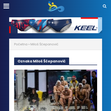
Početna
»
Miloš Šćepanović
Oznaka Miloš Šćepanović