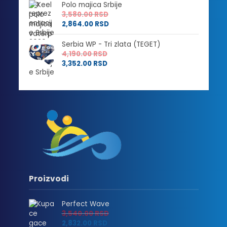
Polo majica Srbije
3,580.00
RSD
2,864.00
RSD
Serbia WP - Tri zlata (TEGET)
4,190.00
RSD
3,352.00
RSD
Proizvodi
Perfect Wave
3,540.00
RSD
2,832.00
RSD