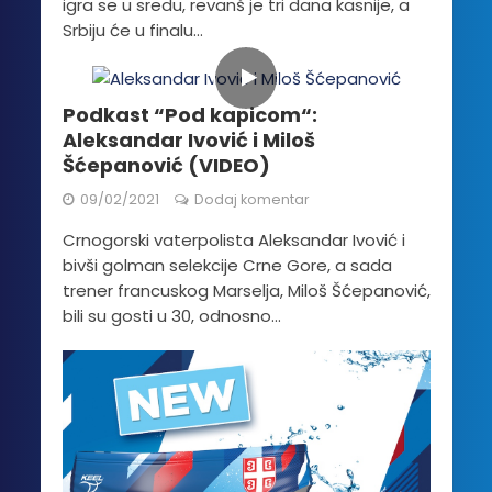
igra se u sredu, revanš je tri dana kasnije, a
Srbiju će u finalu...
Podkast “Pod kapicom“:
Aleksandar Ivović i Miloš
Šćepanović (VIDEO)
09/02/2021
Dodaj komentar
Crnogorski vaterpolista Aleksandar Ivović i
bivši golman selekcije Crne Gore, a sada
trener francuskog Marselja, Miloš Šćepanović,
bili su gosti u 30, odnosno...