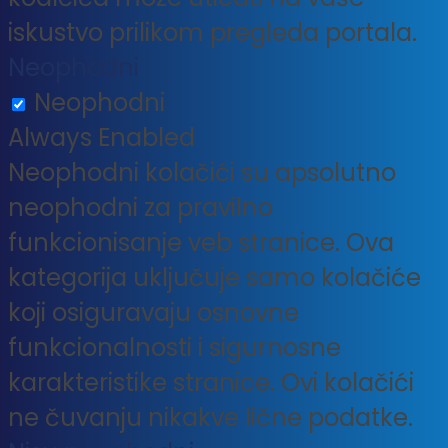
iskustvo prilikom pregleda portala.
Neophodni
Neophodni
Always Enabled
Neophodni kolačići su apsolutno
neophodni za pravilno
funkcionisanje veb stranice. Ova
kategorija uključuje samo kolačiće
koji osiguravaju osnovne
funkcionalnosti i sigurnosne
karakteristike stranice. Ovi kolačići
ne čuvanju nikakve lične podatke.