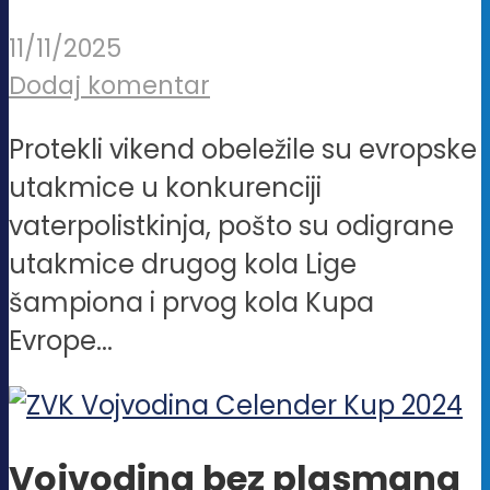
11/11/2025
Dodaj komentar
Protekli vikend obeležile su evropske
utakmice u konkurenciji
vaterpolistkinja, pošto su odigrane
utakmice drugog kola Lige
šampiona i prvog kola Kupa
Evrope...
Vojvodina bez plasmana