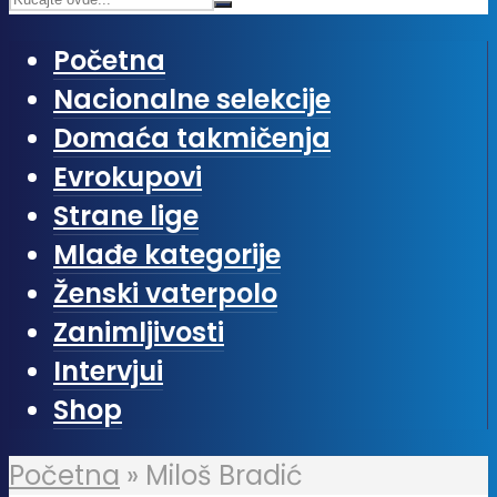
Početna
Nacionalne selekcije
Domaća takmičenja
Evrokupovi
Strane lige
Mlađe kategorije
Ženski vaterpolo
Zanimljivosti
Intervjui
Shop
Početna
»
Miloš Bradić