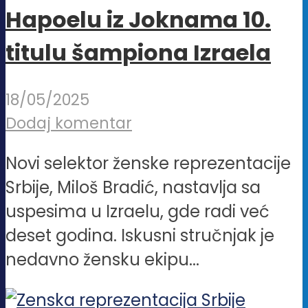
Hapoelu iz Joknama 10.
titulu šampiona Izraela
18/05/2025
Dodaj komentar
Novi selektor ženske reprezentacije
Srbije, Miloš Bradić, nastavlja sa
uspesima u Izraelu, gde radi već
deset godina. Iskusni stručnjak je
nedavno žensku ekipu...