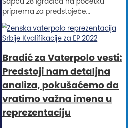
Šapcu 28 igračica na početku
priprema za predstojeće...
Bradić za Vaterpolo vesti:
Predstoji nam detaljna
analiza, pokušaćemo da
vratimo važna imena u
reprezentaciju