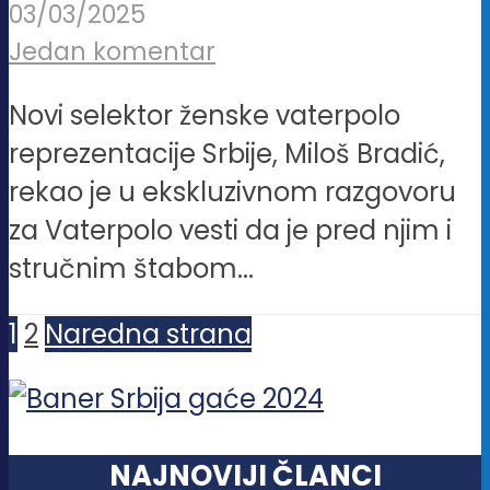
03/03/2025
Jedan komentar
Novi selektor ženske vaterpolo
reprezentacije Srbije, Miloš Bradić,
rekao je u ekskluzivnom razgovoru
za Vaterpolo vesti da je pred njim i
stručnim štabom...
1
2
Naredna strana
NAJNOVIJI ČLANCI