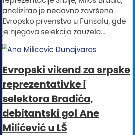
reprezentacije Srbije, Miloš Bradić,
analizirao je nedavno završeno
Evropsko prvenstvo u Funšalu, gde
je njegova selekcija zauzela...
Evropski vikend za srpske
reprezentativke i
selektora Bradića,
debitantski gol Ane
Milićević u LŠ