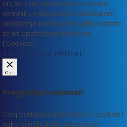
pružio najbolje iskustvo svakom
korisniku našeg sajta. Nastavkom
korišćenja našeg web sajta, slažete
se sa upotrebom kolačića
(Cookies).
PODEŠAVANJA
PRIHVATI
Close
Pregled privatnosti
Ovaj portal koristi kolačiće (cookies)
kako bi poboljšala korisničko