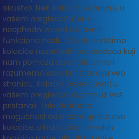
iskustvo. Neki kolačići se čuvaju u
vašem pregledaču jer su
neophodni za rad osnovnih
funkcionalnosti. Takođe koristimo
kolačiće nezavisnih proizvođača koji
nam pomažu da analiziramo i
razumemo kako koristite ovu veb
stranicu. Kolačići će se čuvati u
vašem pregledaču samo uz Vaš
pristanak. Takođe imate
mogućnost da onemogućite ove
kolačiće, ali isključivanje nekih
koalčića može uticati na vaše