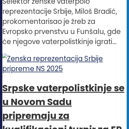
Selektor ženske vaterpolo
reprezentacije Srbije, Miloš Bradić,
prokomentarisao je žreb za
Evropsko prvenstvu u Funšalu, gde
će njegove vaterpolistkinje igrati...
Srpske vaterpolistkinje se
u Novom Sadu
pripremaju za