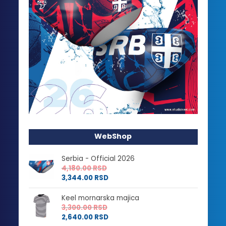
WebShop
Serbia - Official 2026
4,180.00
RSD
3,344.00
RSD
Keel mornarska majica
3,300.00
RSD
2,640.00
RSD