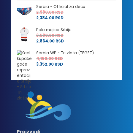
Serbia - Official za decu
2,980.00
RSD
2,384.00
RSD
Polo majica Srbije
3,580.00
RSD
2,864.00
RSD
Serbia WP - Tri zlata (TEGET)
4,190.00
RSD
3,352.00
RSD
Proizvodi