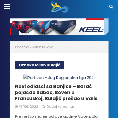
Početna
»
Milan Bulajić
Oznaka Milan Bulajić
Novi odlasci sa Banjice – Barać
pojačao Šabac, Boven u
Francuskoj, Bulajić prešao u Valis
16/06/2022
Dodaj komentar
Pre nešto manje od dve godine Vaterpolo