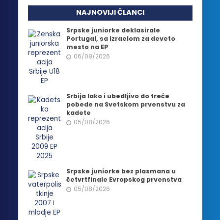
NAJNOVIJI ČLANCI
Srpske juniorke deklasirale
Portugal, sa Izraelom za deveto
mesto na EP
06/08/2026
Srbija lako i ubedljivo do treće
pobede na Svetskom prvenstvu za
kadete
05/08/2026
Srpske juniorke bez plasmana u
četvrtfinale Evropskog prvenstva
05/08/2026