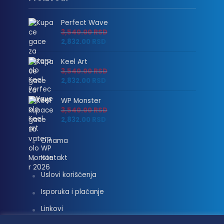
Perfect Wave
3,540.00
RSD
2,832.00
RSD
Keel Art
3,540.00
RSD
2,832.00
RSD
WP Monster
3,540.00
RSD
2,832.00
RSD
O nama
Kontakt
Uslovi korišćenja
Isporuka i plaćanje
Linkovi