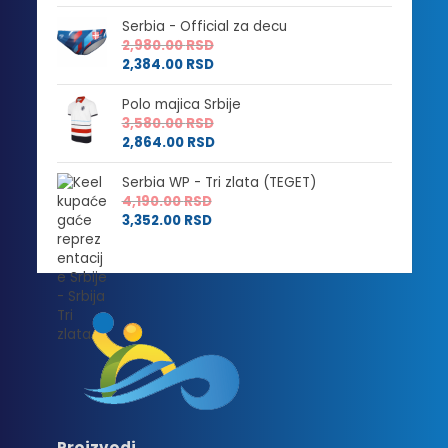
Serbia - Official za decu
2,980.00
RSD
2,384.00
RSD
Polo majica Srbije
3,580.00
RSD
2,864.00
RSD
Serbia WP - Tri zlata (TEGET)
4,190.00
RSD
3,352.00
RSD
Proizvodi