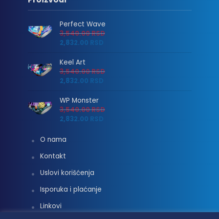
Perfect Wave
3,540.00
RSD
2,832.00
RSD
Keel Art
3,540.00
RSD
2,832.00
RSD
WP Monster
3,540.00
RSD
2,832.00
RSD
O nama
Kontakt
Uslovi korišćenja
Isporuka i plaćanje
Linkovi