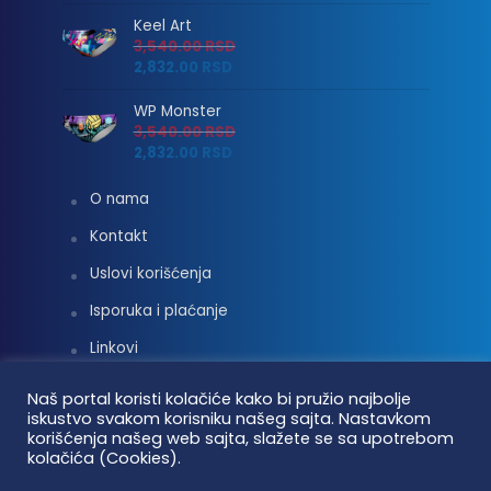
Keel Art
3,540.00
RSD
2,832.00
RSD
WP Monster
3,540.00
RSD
2,832.00
RSD
O nama
Kontakt
Uslovi korišćenja
Isporuka i plaćanje
Linkovi
Moj nalog
Naš portal koristi kolačiće kako bi pružio najbolje
iskustvo svakom korisniku našeg sajta. Nastavkom
korišćenja našeg web sajta, slažete se sa upotrebom
kolačića (Cookies).
Vaterpolo vesti © 2026. Sva prava zadržana.