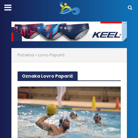
Početna
»
Lovro Paparić
Oznaka Lovro Paparić