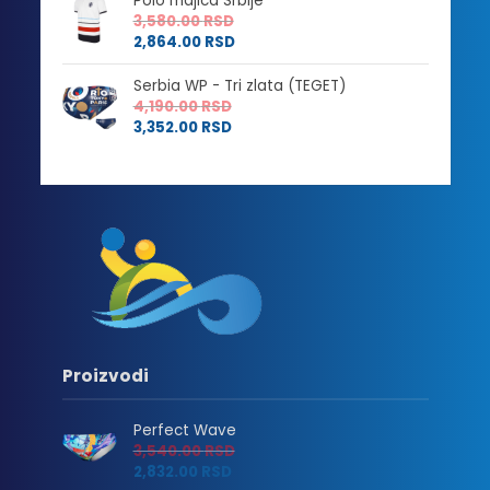
Polo majica Srbije
3,580.00
RSD
2,864.00
RSD
Serbia WP - Tri zlata (TEGET)
4,190.00
RSD
3,352.00
RSD
Proizvodi
Perfect Wave
3,540.00
RSD
2,832.00
RSD