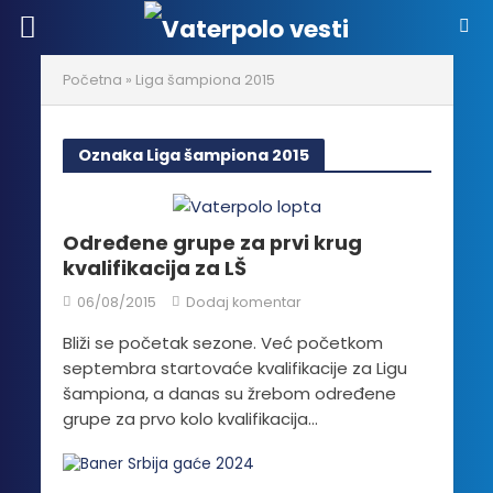
Početna
»
Liga šampiona 2015
Oznaka Liga šampiona 2015
Određene grupe za prvi krug
kvalifikacija za LŠ
06/08/2015
Dodaj komentar
Bliži se početak sezone. Već početkom
septembra startovaće kvalifikacije za Ligu
šampiona, a danas su žrebom određene
grupe za prvo kolo kvalifikacija...