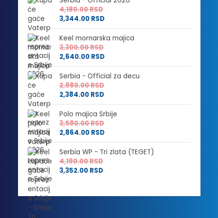
Serbia - Official 2026
4,180.00
RSD
3,344.00
RSD
Keel mornarska majica
3,300.00
RSD
2,640.00
RSD
Serbia - Official za decu
2,980.00
RSD
2,384.00
RSD
Polo majica Srbije
3,580.00
RSD
2,864.00
RSD
Serbia WP - Tri zlata (TEGET)
4,190.00
RSD
3,352.00
RSD