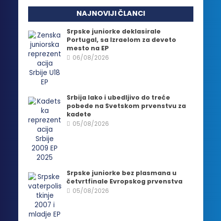
NAJNOVIJI ČLANCI
Srpske juniorke deklasirale
Portugal, sa Izraelom za deveto
mesto na EP
06/08/2026
Srbija lako i ubedljivo do treće
pobede na Svetskom prvenstvu za
kadete
05/08/2026
Srpske juniorke bez plasmana u
četvrtfinale Evropskog prvenstva
05/08/2026