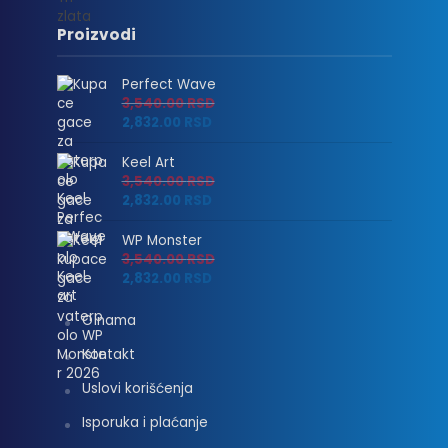
Proizvodi
Perfect Wave
3,540.00
RSD
2,832.00
RSD
Keel Art
3,540.00
RSD
2,832.00
RSD
WP Monster
3,540.00
RSD
2,832.00
RSD
O nama
Kontakt
Uslovi korišćenja
Isporuka i plaćanje