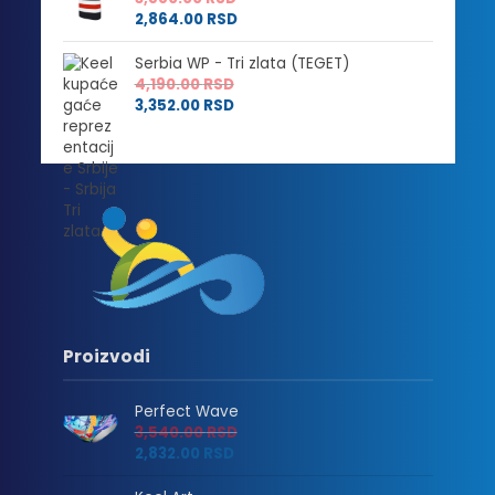
2,864.00
RSD
Serbia WP - Tri zlata (TEGET)
4,190.00
RSD
3,352.00
RSD
Proizvodi
Perfect Wave
3,540.00
RSD
2,832.00
RSD