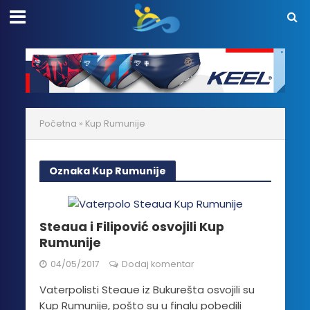
Početna
»
Kup Rumunije
Oznaka Kup Rumunije
Steaua i Filipović osvojili Kup
Rumunije
04/05/2017
Dodaj komentar
Vaterpolisti Steaue iz Bukurešta osvojili su
Kup Rumunije, pošto su u finalu pobedili