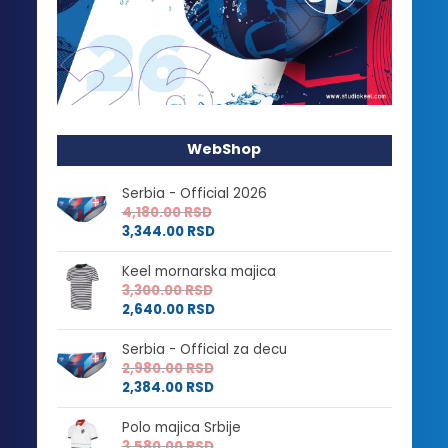
WebShop
Serbia - Official 2026
4,180.00
RSD
3,344.00
RSD
Keel mornarska majica
3,300.00
RSD
2,640.00
RSD
Serbia - Official za decu
2,980.00
RSD
2,384.00
RSD
Polo majica Srbije
3,580.00
RSD