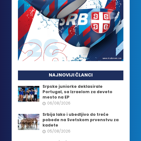
NAJNOVIJI ČLANCI
Srpske juniorke deklasirale
Portugal, sa Izraelom za deveto
mesto na EP
06/08/2026
Srbija lako i ubedljivo do treće
pobede na Svetskom prvenstvu za
kadete
05/08/2026