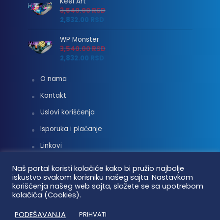
Keel Art
3,540.00
RSD
2,832.00
RSD
WP Monster
3,540.00
RSD
2,832.00
RSD
O nama
Kontakt
Uslovi korišćenja
Isporuka i plaćanje
Linkovi
Moj nalog
Naš portal koristi kolačiće kako bi pružio najbolje
iskustvo svakom korisniku našeg sajta. Nastavkom
korišćenja našeg web sajta, slažete se sa upotrebom
kolačića (Cookies).
Vaterpolo vesti © 2026. Sva prava zadržana.
PODEŠAVANJA
PRIHVATI