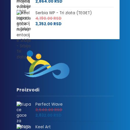
2,864.00
RSD
Serbia WP - Tri zlata (TEGET)
4,190.00
RSD
3,352.00
RSD
Proizvodi
Perfect Wave
3,540.00
RSD
2,832.00
RSD
Keel Art