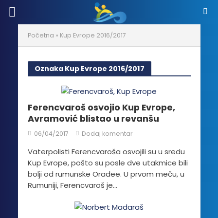
Početna
»
Kup Evrope 2016/2017
Oznaka Kup Evrope 2016/2017
Ferencvaroš osvojio Kup Evrope,
Avramović blistao u revanšu
06/04/2017
Dodaj komentar
Vaterpolisti Ferencvaroša osvojili su u sredu
Kup Evrope, pošto su posle dve utakmice bili
bolji od rumunske Oradee. U prvom meču, u
Rumuniji, Ferencvaroš je...