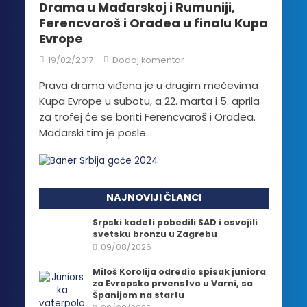
Drama u Mađarskoj i Rumuniji,
Ferencvaroš i Oradea u finalu Kupa
Evrope
19/02/2017
Dodaj komentar
Prava drama viđena je u drugim mečevima
Kupa Evrope u subotu, a 22. marta i 5. aprila
za trofej će se boriti Ferencvaroš i Oradea.
Mađarski tim je posle...
NAJNOVIJI ČLANCI
Srpski kadeti pobedili SAD i osvojili
svetsku bronzu u Zagrebu
09/08/2026
Miloš Korolija odredio spisak juniora
za Evropsko prvenstvo u Varni, sa
Španijom na startu