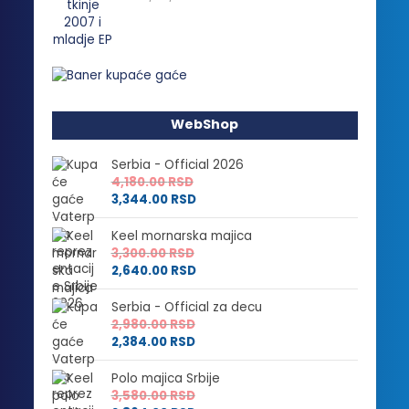
WebShop
Serbia - Official 2026
4,180.00
RSD
3,344.00
RSD
Keel mornarska majica
3,300.00
RSD
2,640.00
RSD
Serbia - Official za decu
2,980.00
RSD
2,384.00
RSD
Polo majica Srbije
3,580.00
RSD