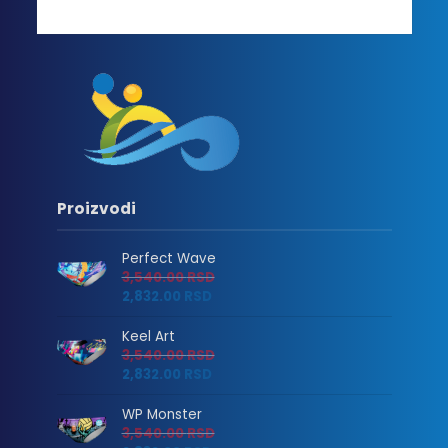
Proizvodi
Perfect Wave
3,540.00
RSD
2,832.00
RSD
Keel Art
3,540.00
RSD
2,832.00
RSD
WP Monster
3,540.00
RSD