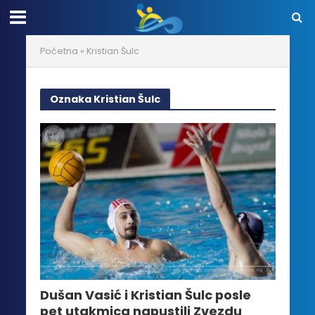
Početna
»
Kristian Šulc
Oznaka Kristian Šulc
Dušan Vasić i Kristian Šulc posle
pet utakmica napustili Zvezdu