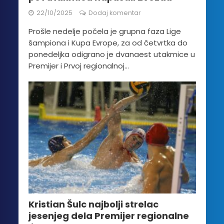
22/10/2025
Dodaj komentar
Prošle nedelje počela je grupna faza Lige
šampiona i Kupa Evrope, za od četvrtka do
ponedeljka odigrano je dvanaest utakmice u
Premijer i Prvoj regionalnoj...
Kristian Šulc najbolji strelac
jesenjeg dela Premijer regionalne