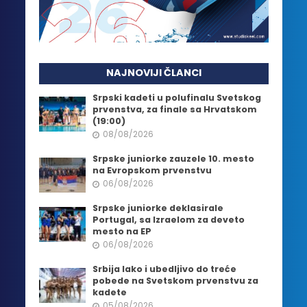
NAJNOVIJI ČLANCI
Srpski kadeti u polufinalu Svetskog
prvenstva, za finale sa Hrvatskom
(19:00)
08/08/2026
Srpske juniorke zauzele 10. mesto
na Evropskom prvenstvu
06/08/2026
Srpske juniorke deklasirale
Portugal, sa Izraelom za deveto
mesto na EP
06/08/2026
Srbija lako i ubedljivo do treće
pobede na Svetskom prvenstvu za
kadete
05/08/2026