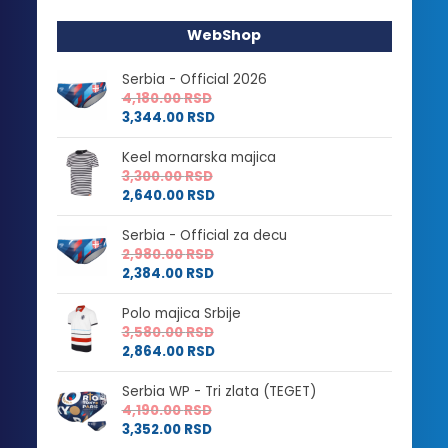
WebShop
Serbia - Official 2026
4,180.00
RSD
3,344.00
RSD
Keel mornarska majica
3,300.00
RSD
2,640.00
RSD
Serbia - Official za decu
2,980.00
RSD
2,384.00
RSD
Polo majica Srbije
3,580.00
RSD
2,864.00
RSD
Serbia WP - Tri zlata (TEGET)
4,190.00
RSD
3,352.00
RSD