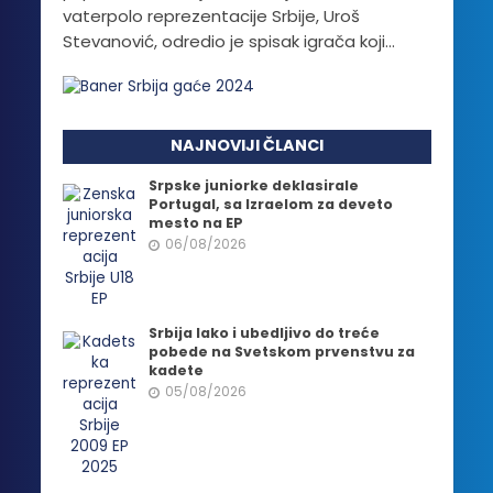
vaterpolo reprezentacije Srbije, Uroš
Stevanović, odredio je spisak igrača koji...
NAJNOVIJI ČLANCI
Srpske juniorke deklasirale
Portugal, sa Izraelom za deveto
mesto na EP
06/08/2026
Srbija lako i ubedljivo do treće
pobede na Svetskom prvenstvu za
kadete
05/08/2026