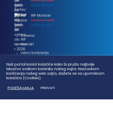
3,540.00
RSD
2,832.00
RSD
WP Monster
3,540.00
RSD
2,832.00
RSD
O nama
Kontakt
Uslovi korišćenja
Isporuka i plaćanje
Naš portal koristi kolačiće kako bi pružio najbolje
iskustvo svakom korisniku našeg sajta. Nastavkom
Linkovi
korišćenja našeg web sajta, slažete se sa upotrebom
kolačića (Cookies).
Moj nalog
PODEŠAVANJA
PRIHVATI
Vaterpolo vesti © 2026. Sva prava zadržana.