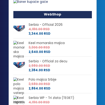
WebShop
Serbia - Official 2026
4,180.00
RSD
3,344.00
RSD
Keel mornarska majica
3,300.00
RSD
2,640.00
RSD
Serbia - Official za decu
2,980.00
RSD
2,384.00
RSD
Polo majica Srbije
3,580.00
RSD
2,864.00
RSD
Serbia WP - Tri zlata (TEGET)
4,190.00
RSD