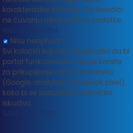
karakteristike stranice. Ovi kolačići
ne čuvanju nikakve lične podatke.
Nisu neophodni
Nisu neophodni
Svi kolačići koji nisu neophodni da bi
portal funkcionisao i koji se koriste
za prikupljanje raznih podataka
(Google analytics, Facebook pixel),
kako bi se poboljšalo korisničko
iskustvo.
SAVE & ACCEPT