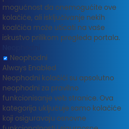
mogućnost da onemogućite ove
kolačiće, ali isključivanje nekih
koalčića može uticati na vaše
iskustvo prilikom pregleda portala.
Neophodni
Neophodni
Always Enabled
Neophodni kolačići su apsolutno
neophodni za pravilno
funkcionisanje veb stranice. Ova
kategorija uključuje samo kolačiće
koji osiguravaju osnovne
funkcionalnosti i sigurnosne