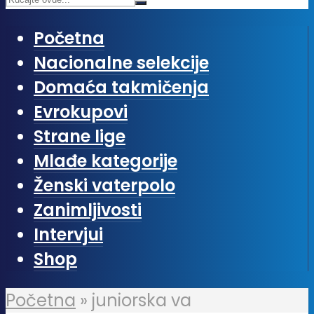
Početna
Nacionalne selekcije
Domaća takmičenja
Evrokupovi
Strane lige
Mlađe kategorije
Ženski vaterpolo
Zanimljivosti
Intervjui
Shop
Početna
»
juniorska va