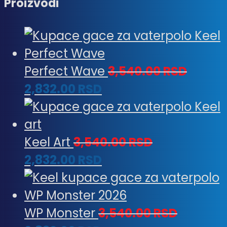
Proizvodi
Perfect Wave
3,540.00
RSD
2,832.00
RSD
Keel Art
3,540.00
RSD
2,832.00
RSD
WP Monster
3,540.00
RSD