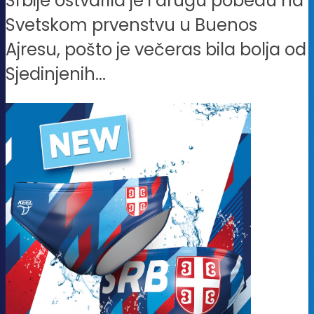
Srbije ostvarila je i drugu pobedu na
Svetskom prvenstvu u Buenos
Ajresu, pošto je večeras bila bolja od
Sjedinjenih...