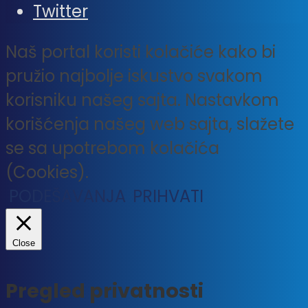
Twitter
Naš portal koristi kolačiće kako bi
pružio najbolje iskustvo svakom
korisniku našeg sajta. Nastavkom
korišćenja našeg web sajta, slažete
se sa upotrebom kolačića
(Cookies).
PODEŠAVANJA
PRIHVATI
Close
Pregled privatnosti