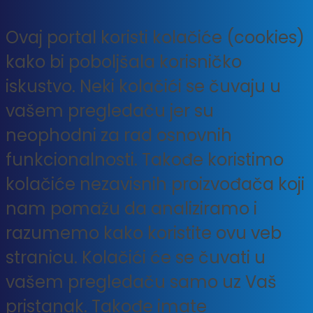
Ovaj portal koristi kolačiće (cookies)
kako bi poboljšala korisničko
iskustvo. Neki kolačići se čuvaju u
vašem pregledaču jer su
neophodni za rad osnovnih
funkcionalnosti. Takođe koristimo
kolačiće nezavisnih proizvođača koji
nam pomažu da analiziramo i
razumemo kako koristite ovu veb
stranicu. Kolačići će se čuvati u
vašem pregledaču samo uz Vaš
pristanak. Takođe imate