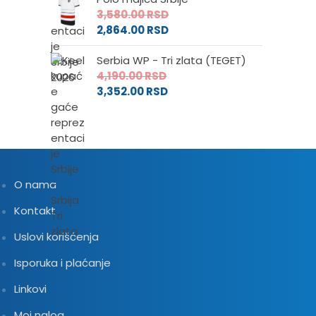
3,580.00
RSD
2,864.00
RSD
Serbia WP - Tri zlata (TEGET)
4,190.00
RSD
3,352.00
RSD
O nama
Kontakt
Uslovi korišćenja
Isporuka i plaćanje
Linkovi
Moj nalog