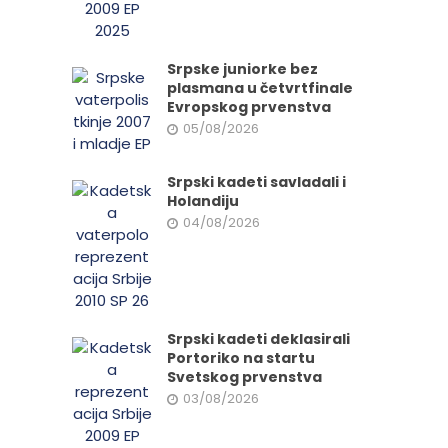
Srpske juniorke bez
plasmana u četvrtfinale
Evropskog prvenstva
05/08/2026
Srpski kadeti savladali i
Holandiju
04/08/2026
Srpski kadeti deklasirali
Portoriko na startu
Svetskog prvenstva
03/08/2026