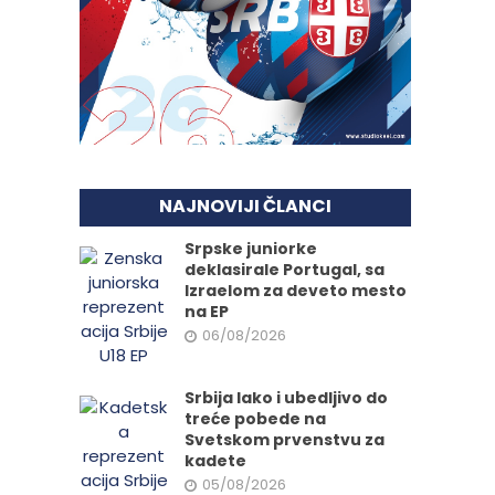
NAJNOVIJI ČLANCI
Srpske juniorke
deklasirale Portugal, sa
Izraelom za deveto mesto
na EP
06/08/2026
Srbija lako i ubedljivo do
treće pobede na
Svetskom prvenstvu za
kadete
05/08/2026