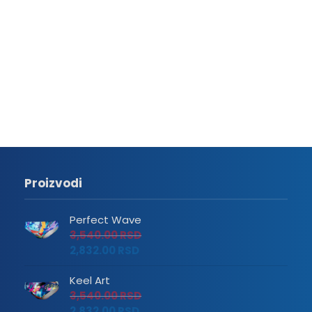
Proizvodi
Perfect Wave
3,540.00
RSD
2,832.00
RSD
Keel Art
3,540.00
RSD
2,832.00
RSD