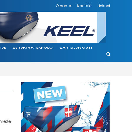
O nama
Kontakt
Linkovi
IJE
ŽENSKI VATERPOLO
ZANIMLJIVOSTI
 mreže