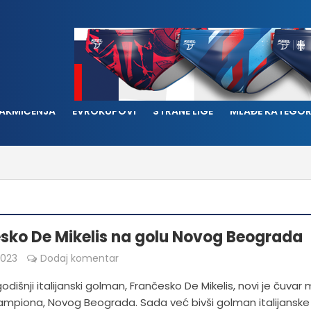
AKMIČENJA
EVROKUPOVI
STRANE LIGE
MLAĐE KATEGOR
sko De Mikelis na golu Novog Beograda
2023
Dodaj komentar
odišnji italijanski golman, Frančesko De Mikelis, novi je čuvar
ampiona, Novog Beograda. Sada već bivši golman italijanske