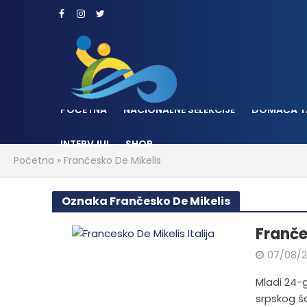
POČETNA
NACIONALNE SELEKCIJE
DOMAĆA T
INTERVJUI
SHOP
Početna
»
Frančesko De Mikelis
Oznaka Frančesko De Mikelis
Franče
07/08/
Mladi 24-g
srpskog š