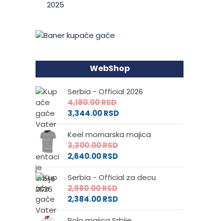
WebShop
Serbia - Official 2026
4,180.00
RSD
3,344.00
RSD
Keel mornarska majica
3,300.00
RSD
2,640.00
RSD
Serbia - Official za decu
2,980.00
RSD
2,384.00
RSD
Polo majica Srbije