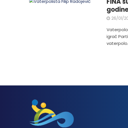
FINA s
godin
26/01/2
Vaterpolo 
igrač Part
vaterpolo.