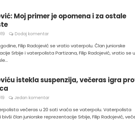
vić: Moj primer je opomena i za ostale
ste
019
Dodaj komentar
godine, Filip Radojević se vratio vaterpolu. Član juniorske
cije Srbije i vaterpolista Partizana, Filip Radojević, vratio se 
e...
viću istekla suspenzija, večeras igra pro
rca
019
Jedan komentar
erpolista večeras u 20 sati vraća se vaterpolu. Vaterpolista
i bivši član juniorske reprezentacije Srbije, Filip Radojević, več