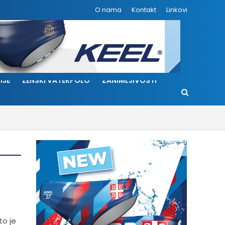
O nama
Kontakt
Linkovi
IJE
ŽENSKI VATERPOLO
ZANIMLJIVOSTI
to je