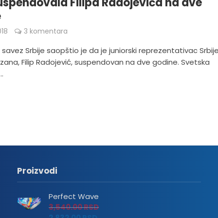
uspendovala Filipa Radojevića na dve
e
018
3 komentara
savez Srbije saopštio je da je juniorski reprezentativac Srbije
izana, Filip Radojević, suspendovan na dve godine. Svetska
..
Proizvodi
Perfect Wave
3,540.00
RSD
2,832.00
RSD