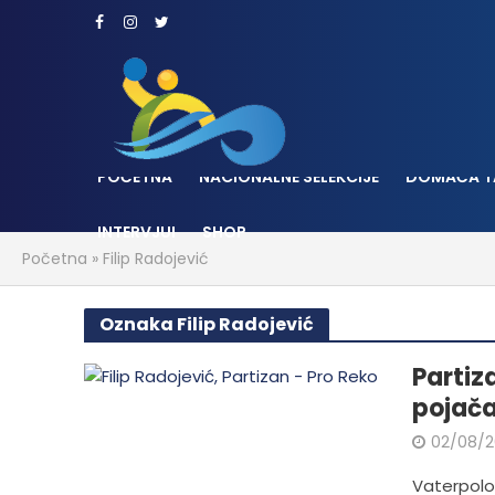
POČETNA
NACIONALNE SELEKCIJE
DOMAĆA T
INTERVJUI
SHOP
Početna
»
Filip Radojević
Oznaka Filip Radojević
Partiza
pojača
02/08/2
Vaterpolo