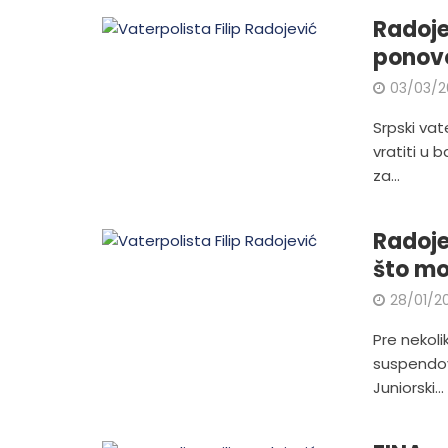
Radoje
ponovo
03/03/2
Srpski vat
vratiti u
za...
Radoje
što m
28/01/2
Pre nekoli
suspendov
Juniorski...