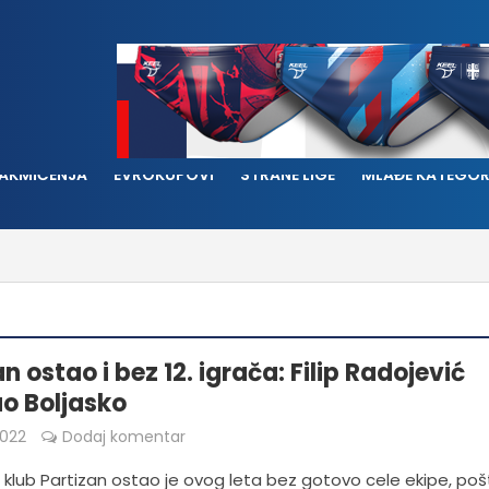
AKMIČENJA
EVROKUPOVI
STRANE LIGE
MLAĐE KATEGOR
n ostao i bez 12. igrača: Filip Radojević
o Boljasko
022
Dodaj komentar
 klub Partizan ostao je ovog leta bez gotovo cele ekipe, poš