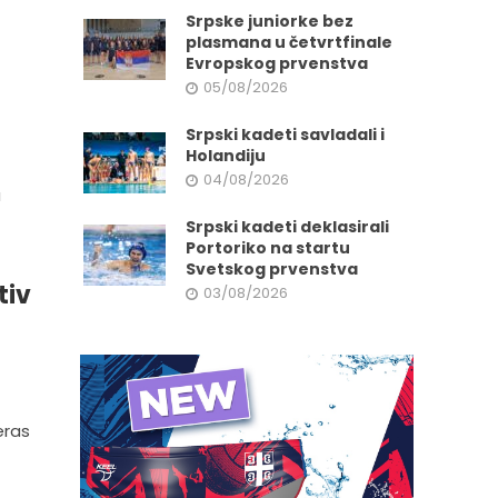
Srpske juniorke bez
plasmana u četvrtfinale
Evropskog prvenstva
05/08/2026
Srpski kadeti savladali i
Holandiju
04/08/2026
u
Srpski kadeti deklasirali
Portoriko na startu
Svetskog prvenstva
tiv
03/08/2026
eras