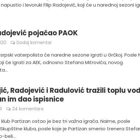
napustio i levoruki Filip Radojević, koji će u narednoj sezoni ig
Radojević pojačao PAOK
020
Dodaj komentar
srpski vaterpolista će naredne sezone igrati u Grčkoj. Posle 
ji će igrati za AEK, odnosno Stefana Mitrovića, novog
a...
ić, Radojević i Radulović tražili toplu vo
an im dao ispisnice
9
24 komentara
klub Partizan ostao je bez tri važna igrača. Naime, posle
Skupštine kluba, posle koje je Partizan smenio trenera Stefa
o-beli...