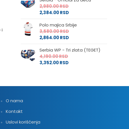
2,980.00
RSD
2,384.00
RSD
Polo majica Srbije
 i
3,580.00
RSD
2,864.00
RSD
Serbia WP - Tri zlata (TEGET)
4,190.00
RSD
3,352.00
RSD
O nama
Kontakt
Uslovi korišćenja