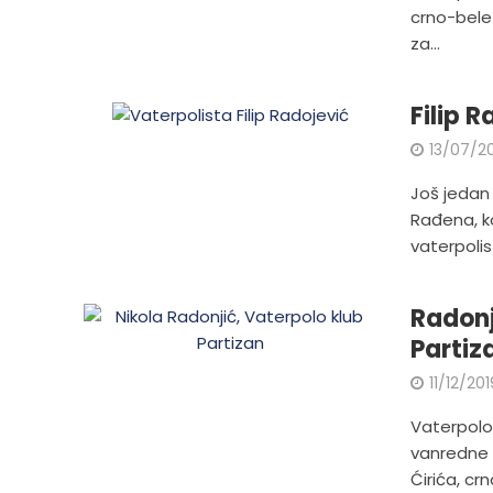
crno-bele 
za...
Filip 
13/07/2
Još jedan 
Rađena, ko
vaterpolist
Radonj
Partiz
11/12/201
Vaterpolo 
vanredne 
Ćirića, crn