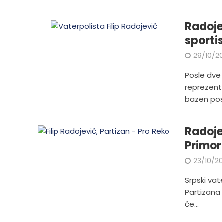
Radoje
sporti
29/10/2
Posle dve 
reprezenta
bazen posl
Radoje
Primo
23/10/2
Srpski vat
Partizana 
će...