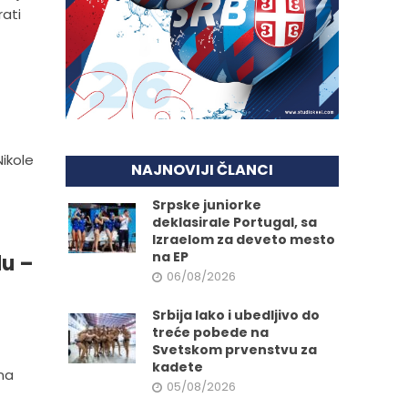
rati
Nikole
NAJNOVIJI ČLANCI
Srpske juniorke
deklasirale Portugal, sa
Izraelom za deveto mesto
na EP
du –
06/08/2026
Srbija lako i ubedljivo do
treće pobede na
Svetskom prvenstvu za
kadete
na
05/08/2026