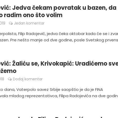
vić: Jedva čekam povratak u bazen, da
 radim ono što volim
019
Jedan komentar
erpolista, Filip Radojević, jedva čeka oktobar kada će se i zv
 bazen. Pre nešto manje od dve godine, posle Svetskog prven
vić: Žaliću se, Krivokapić: Uradićemo sv
ožemo
018
Dodaj komentar
ko dana, Vaterpolo savez Srbije saopštio je da je FINA
ala mladog reprezentativca, Filipa Radojevića na dve godin