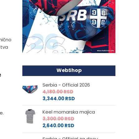
anično
stva
WebShop
e
Serbia - Official 2026
4,180.00
RSD
3,344.00
RSD
Keel mornarska majica
e.
3,300.00
RSD
2,640.00
RSD
Serbia - Official za decu