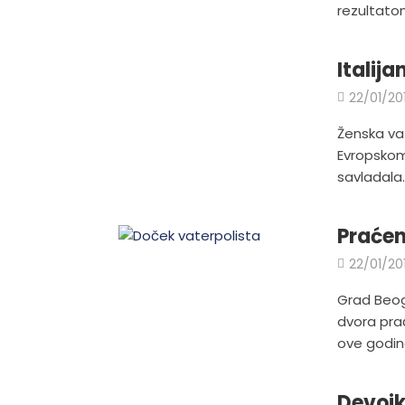
rezultatom
Italij
22/01/20
Ženska vat
Evropskom
savladala..
Praćen
22/01/20
Grad Beog
dvora pra
ove godine
Devojk