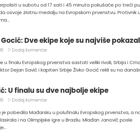
erpolisti u subotu od 17 sati i 45 minuta pokušaće po treći p
a osvoje zlatnu medalju na Evropskom prvenstvu. Protivnik 
na...
i Gocić: Dve ekipe koje su najviše pokaza
16
Dodaj komentar
e u finalu Evropskog prvenstva sastati veliki rivali, Srbija i Crn
ktor Dejan Savić i kapiten Srbije Živko Gocić rekli su na današnj
ć: U finalu su dve najbolje ekipe
16
Dodaj komentar
 je pobedila Mađarsku u polufinalu Evropskog prvenstva, a na
lasirala i na Olimpijske igre u Brazilu. Mlađan Janović posle
e...