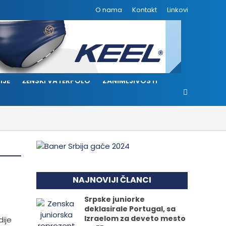
O nama
Kontakt
Linkovi
IJE
ŽENSKI VATERPOLO
ZANIMLJIVOSTI
NAJNOVIJI ČLANCI
Srpske juniorke
deklasirale Portugal, sa
Izraelom za deveto mesto
dije