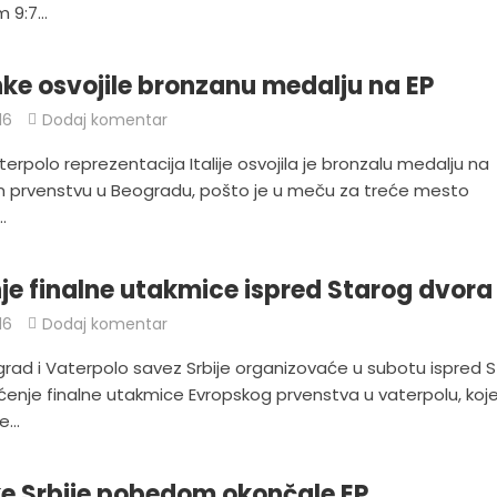
 9:7...
anke osvojile bronzanu medalju na EP
16
Dodaj komentar
erpolo reprezentacija Italije osvojila je bronzalu medalju na
 prvenstvu u Beogradu, pošto je u meču za treće mesto
.
je finalne utakmice ispred Starog dvora
16
Dodaj komentar
rad i Vaterpolo savez Srbije organizovaće u subotu ispred 
ćenje finalne utakmice Evropskog prvenstva u vaterpolu, koj
...
e Srbije pobedom okončale EP