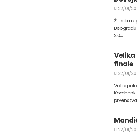
22/01/20
Ženska rep
Beogradu p
2:0...
Velika
finale
22/01/20
Vaterpolo
Kombank ar
prvenstva,
Mandić
22/01/20