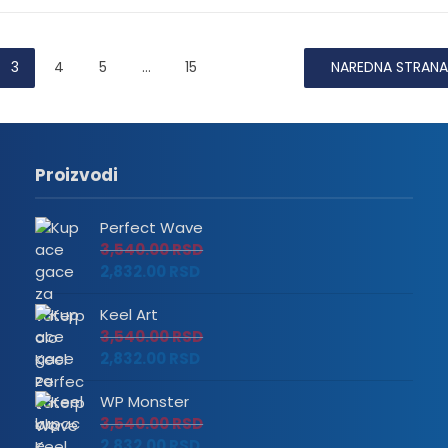
3
4
5
…
15
NAREDNA STRANA
Proizvodi
Perfect Wave
3,540.00
RSD
2,832.00
RSD
Keel Art
3,540.00
RSD
2,832.00
RSD
WP Monster
3,540.00
RSD
2,832.00
RSD