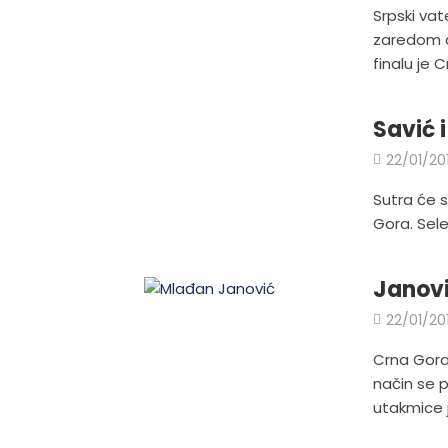
Srpski vat
zaredom d
finalu je Cr
Savić 
22/01/20
Sutra će s
Gora. Sele
Janovi
22/01/20
Crna Gora
način se p
utakmice j