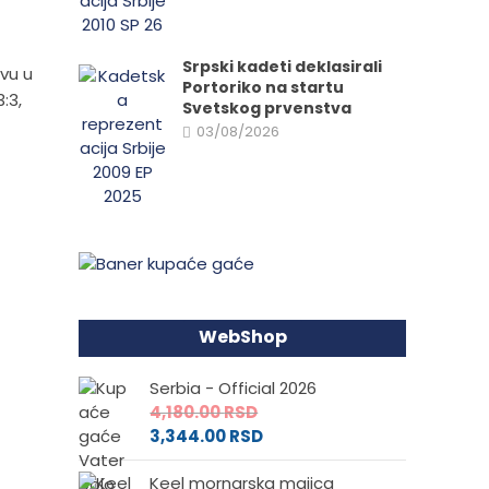
Srpski kadeti deklasirali
tvu u
Portoriko na startu
:3,
Svetskog prvenstva
03/08/2026
WebShop
Serbia - Official 2026
4,180.00
RSD
3,344.00
RSD
Keel mornarska majica