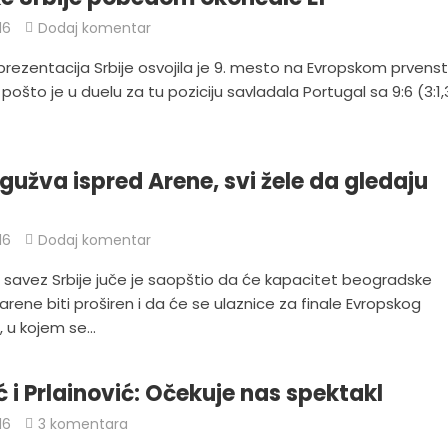
16
Dodaj komentar
rezentacija Srbije osvojila je 9. mesto na Evropskom prvens
ošto je u duelu za tu poziciju savladala Portugal sa 9:6 (3:1,3
 gužva ispred Arene, svi žele da gledaju
16
Dodaj komentar
 savez Srbije juče je saopštio da će kapacitet beogradske
ene biti proširen i da će se ulaznice za finale Evropskog
 u kojem se...
 i Prlainović: Očekuje nas spektakl
16
3 komentara