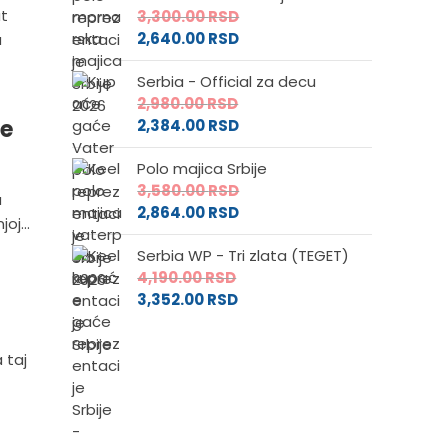
ut
3,300.00
RSD
2,640.00
RSD
u
Serbia - Official za decu
2,980.00
RSD
le
2,384.00
RSD
Polo majica Srbije
3,580.00
RSD
a
2,864.00
RSD
oj...
Serbia WP - Tri zlata (TEGET)
4,190.00
RSD
3,352.00
RSD
 taj