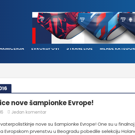
AKMIČENJA
EVROKUPOVI
STRANE LIGE
MLAĐE KATEGOR
016
ce nove šampionke Evrope!
16
Jedan komentar
vaterpolistkinje nove su šampionke Evrope! One su u finalnoj
na Evropskom prvenstvu u Beogradu pobedile selekciju Holan