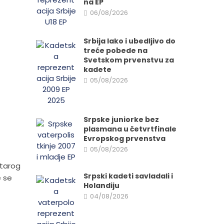
na EP
06/08/2026
Srbija lako i ubedljivo do
treće pobede na
Svetskom prvenstvu za
kadete
05/08/2026
Srpske juniorke bez
plasmana u četvrtfinale
Evropskog prvenstva
05/08/2026
Starog
Srpski kadeti savladali i
e se
Holandiju
04/08/2026