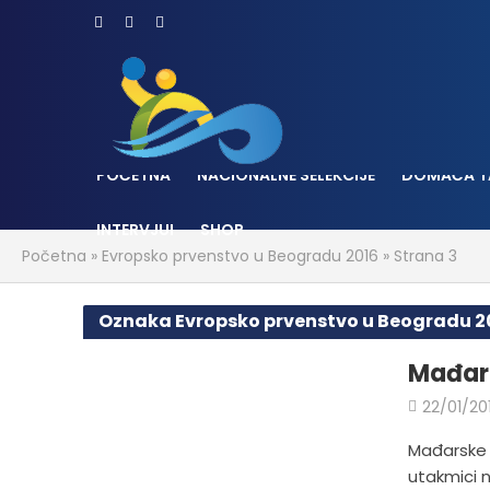
POČETNA
NACIONALNE SELEKCIJE
DOMAĆA T
INTERVJUI
SHOP
Početna
»
Evropsko prvenstvo u Beogradu 2016
»
Strana 3
Oznaka Evropsko prvenstvo u Beogradu 2
Mađari
22/01/20
Mađarske 
utakmici 