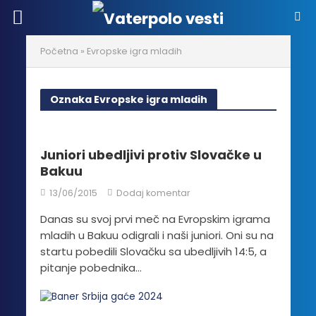
Početna
»
Evropske igra mladih
Oznaka Evropske igra mladih
Juniori ubedljivi protiv Slovačke u
Bakuu
13/06/2015
Dodaj komentar
Danas su svoj prvi meč na Evropskim igrama
mladih u Bakuu odigrali i naši juniori. Oni su na
startu pobedili Slovačku sa ubedljivih 14:5, a
pitanje pobednika...