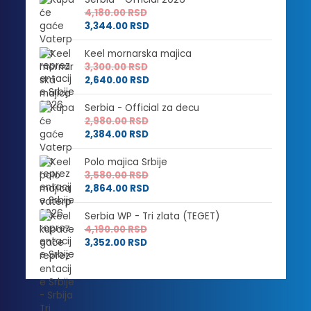
4,180.00
RSD
3,344.00
RSD
Keel mornarska majica
3,300.00
RSD
2,640.00
RSD
Serbia - Official za decu
2,980.00
RSD
2,384.00
RSD
Polo majica Srbije
3,580.00
RSD
2,864.00
RSD
Serbia WP - Tri zlata (TEGET)
4,190.00
RSD
3,352.00
RSD