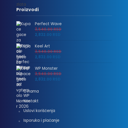
Proizvodi
Perfect Wave
3,540.00
RSD
2,832.00
RSD
Keel Art
3,540.00
RSD
2,832.00
RSD
WP Monster
3,540.00
RSD
2,832.00
RSD
O nama
Kontakt
Uslovi korišćenja
Isporuka i plaćanje