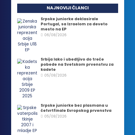
NAJNOVIJI ČLANCI
Srpske juniorke deklasirale
Portugal, sa Izraelom za deveto
mesto na EP
06/08/2026
Srbija lako i ubedljivo do treće
pobede na Svetskom prvenstvu za
kadete
05/08/2026
Srpske juniorke bez plasmana u
četvrtfinale Evropskog prvenstva
05/08/2026