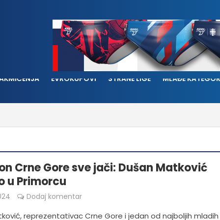
AKMIČENJA
EVROKUPOVI
STRANE LIGE
MLAĐE KATEGOR
n Crne Gore sve jači: Dušan Matković
 u Primorcu
024
Dodaj komentar
ković, reprezentativac Crne Gore i jedan od najboljih mladih