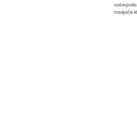
vaterpolis
navijače kl