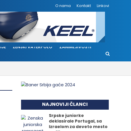
O nama
Kontakt
Linkovi
IJE
ŽENSKI VATERPOLO
ZANIMLJIVOSTI
NAJNOVIJI ČLANCI
Srpske juniorke
deklasirale Portugal, sa
Izraelom za deveto mesto