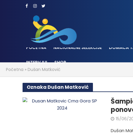
POČETNA
NACIONALNE SELEKCIJE
DOMAĆA T
INTERVJUI
SHOP
Početna
»
Dušan Matković
Oznaka Dušan Matković
Šampio
ponovo
15/06/2
Dušan Mat