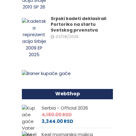
Srpski kadeti deklasirali
Portoriko na startu
Svetskog prvenstva
03/08/2026
WebShop
Serbia - Official 2026
4,180.00
RSD
3,344.00
RSD
Keel mornarska majica