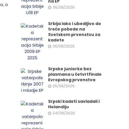
na EP
a, a
06/08/2026
Srbija lako i ubedljivo do
treće pobede na
Svetskom prvenstvu za
kadete
05/08/2026
Srpske juniorke bez
plasmana u četvrtfinale
Evropskog prvenstva
05/08/2026
Srpski kadeti savladali i
Holandiju
04/08/2026