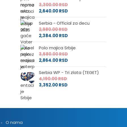
3,300.00
RSD
2,640.00
RSD
Serbia - Official za decu
2,980.00
RSD
2,384.00
RSD
Polo majica Srbije
3,580.00
RSD
2,864.00
RSD
Serbia WP - Tri zlata (TEGET)
4,190.00
RSD
3,352.00
RSD
O nama