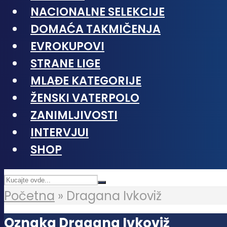
NACIONALNE SELEKCIJE
DOMAĆA TAKMIČENJA
EVROKUPOVI
STRANE LIGE
MLAĐE KATEGORIJE
ŽENSKI VATERPOLO
ZANIMLJIVOSTI
INTERVJUI
SHOP
Početna
»
Dragana Ivkoviž
Oznaka Dragana Ivkoviž