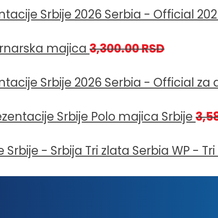
Serbia - Official 20
rnarska majica
3,300.00
RSD
Serbia - Official za
Polo majica Srbije
3,5
Serbia WP - Tri