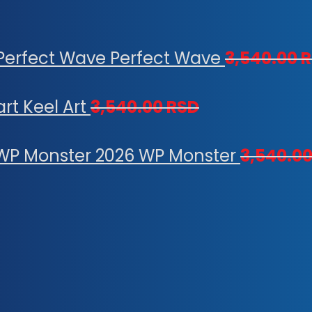
Perfect Wave
3,540.00
R
Keel Art
3,540.00
RSD
WP Monster
3,540.0