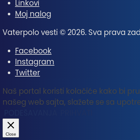
Linkovi
Moj nalog
Vaterpolo vesti © 2026. Sva prava za
Facebook
Instagram
Twitter
Naš portal koristi kolačiće kako bi p
našeg web sajta, slažete se sa upot
PODEŠAVANJA
PRIHVATI
Close