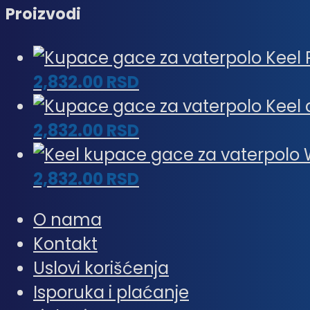
Proizvodi
2,832.00
RSD
2,832.00
RSD
2,832.00
RSD
O nama
Kontakt
Uslovi korišćenja
Isporuka i plaćanje