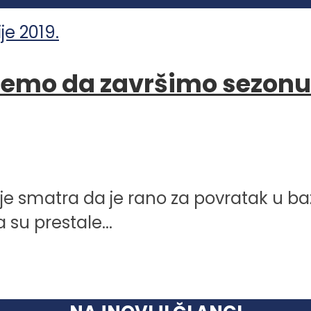
ćemo da završimo sezonu 
je smatra da je rano za povratak u baz
su prestale...