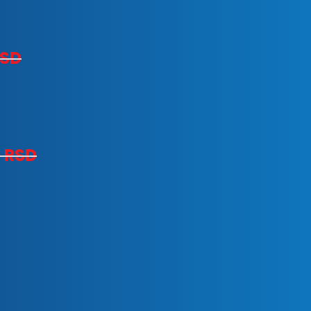
SD
0
RSD