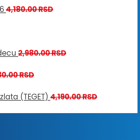
26
4,180.00
RSD
 decu
2,980.00
RSD
80.00
RSD
 zlata (TEGET)
4,190.00
RSD