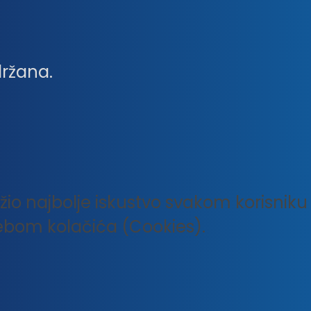
držana.
ružio najbolje iskustvo svakom korisni
rebom kolačića (Cookies).