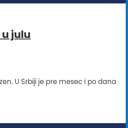
u julu
en. U Srbiji je pre mesec i po dana