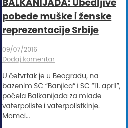
BALKANIJADA: Ubedljive
pobede muške i ženske
reprezentacije Srbije
09/07/2016
Dodaj komentar
U četvrtak je u Beogradu, na
bazenim SC “Banjica” i SC “11. april”,
počela Balkanijada za mlade
vaterpoliste i vaterpolistkinje.
Momci...