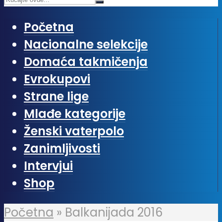
Početna
Nacionalne selekcije
Domaća takmičenja
Evrokupovi
Strane lige
Mlađe kategorije
Ženski vaterpolo
Zanimljivosti
Intervjui
Shop
Početna
»
Balkanijada 2016