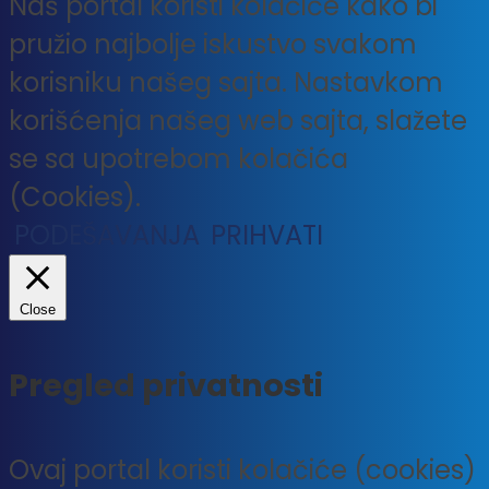
Naš portal koristi kolačiće kako bi
pružio najbolje iskustvo svakom
korisniku našeg sajta. Nastavkom
korišćenja našeg web sajta, slažete
se sa upotrebom kolačića
(Cookies).
PODEŠAVANJA
PRIHVATI
Close
Pregled privatnosti
Ovaj portal koristi kolačiće (cookies)