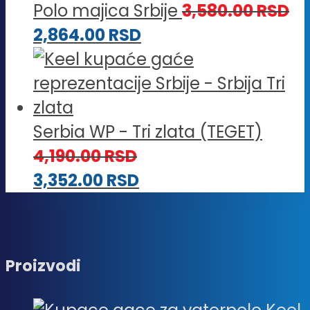
Polo majica Srbije
3,580.00
RSD
2,864.00
RSD
Serbia WP - Tri zlata (TEGET)
4,190.00
RSD
3,352.00
RSD
Proizvodi