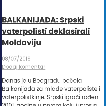
BALKANIJADA: Srpski
vaterpolisti deklasirali
Moldaviju
08/07/2016
Dodaj komentar
Danas je u Beogradu počela
Balkanijada za mlade vaterpoliste i
vaterpolistkinje. Srpski igrači rođeni
2001. godine u prvom kolu jutros su