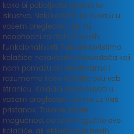
kako bi poboljšala korisničko
iskustvo. Neki kolačići se čuvaju u
vašem pregledaču jer su
neophodni za rad osnovnih
funkcionalnosti. Takođe koristimo
kolačiće nezavisnih proizvođača koji
nam pomažu da analiziramo i
razumemo kako koristite ovu veb
stranicu. Kolačići će se čuvati u
vašem pregledaču samo uz Vaš
pristanak. Takođe imate
mogućnost da onemogućite ove
kolačiće, ali isključivanje nekih