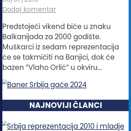
Dodaj komentar
Predstojeći vikend biće u znaku
Balkanijada za 2000 godište.
Muškarci iz sedam reprezentacija
će se takmičiti na Banjici, dok će
bazen “Vlaho Orlić“ u okviru...
NAJNOVIJI ČLANCI