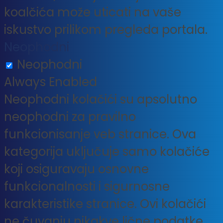
koalčića može uticati na vaše
iskustvo prilikom pregleda portala.
Neophodni
Neophodni
Always Enabled
Neophodni kolačići su apsolutno
neophodni za pravilno
funkcionisanje veb stranice. Ova
kategorija uključuje samo kolačiće
koji osiguravaju osnovne
funkcionalnosti i sigurnosne
karakteristike stranice. Ovi kolačići
ne čuvanju nikakve lične podatke.