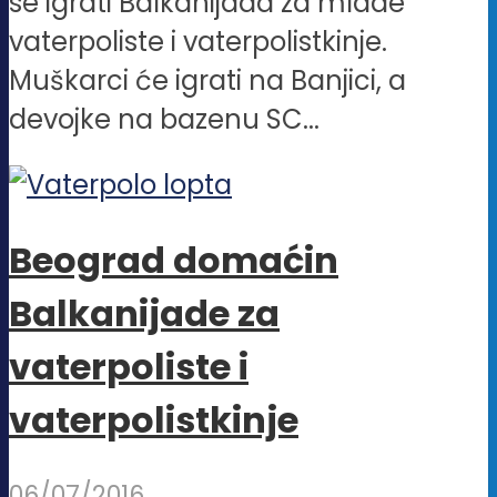
se igrati Balkanijada za mlade
vaterpoliste i vaterpolistkinje.
Muškarci će igrati na Banjici, a
devojke na bazenu SC...
Beograd domaćin
Balkanijade za
vaterpoliste i
vaterpolistkinje
06/07/2016