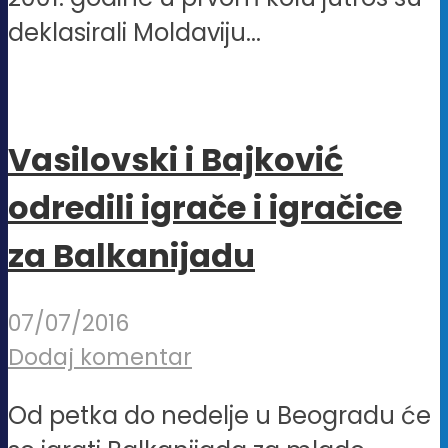
deklasirali Moldaviju...
Vasilovski i Bajković
odredili igrače i igračice
za Balkanijadu
07/07/2016
Dodaj komentar
Od petka do nedelje u Beogradu će