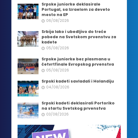
Srpske juniorke deklasirale
Portugal, sa Izraelom za deveto
mesto na EP
06/08/2026
Srbija lako i ubedljivo do treće
pobede na Svetskom prvenstvu za
kadete
05/08/2026
Srpske juniorke bez plasmana u
četvrtfinale Evropskog prvenstva
05/08/2026
Srpski kadeti savladali i Holandiju
04/08/2026
Srpski kadeti deklasirali Portoriko
na startu Svetskog prvenstva
03/08/2026