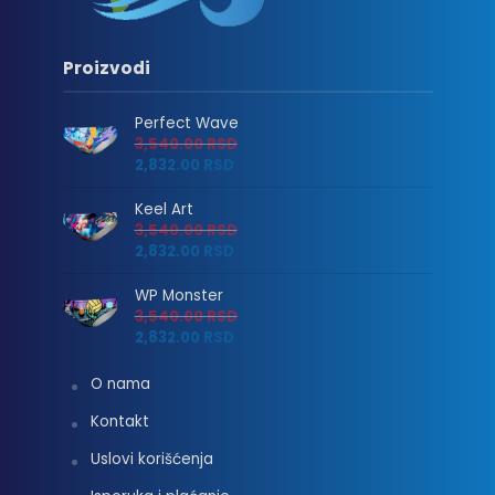
Proizvodi
Perfect Wave
3,540.00
RSD
2,832.00
RSD
Keel Art
3,540.00
RSD
2,832.00
RSD
WP Monster
3,540.00
RSD
2,832.00
RSD
O nama
Kontakt
Uslovi korišćenja