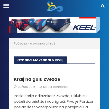
Početna
»
Aleksandro Kralj
Oznaka Aleksandro Kralj
Kralj na golu Zvezde
03/09/2015
Dodaj komentar
Posle serije odlazaka iz Zvezde, u klub su
počeli da pristižu i novi igrači. Prvo je Partizan
poslao šest vaterpolista na pozajmicu, a