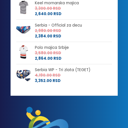
Keel mornarska majica
3,300.00
RSD
2,640.00
RSD
Serbia - Official za decu
2,980.00
RSD
2,384.00
RSD
Polo majica Srbije
3,580.00
RSD
2,864.00
RSD
Serbia WP - Tri zlata (TEGET)
4,190.00
RSD
3,352.00
RSD