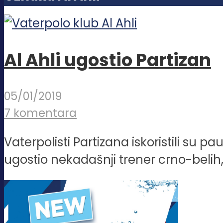
Al Ahli ugostio Partizan
05/01/2019
7 komentara
Vaterpolisti Partizana iskoristili su p
ugostio nekadašnji trener crno-belih, 