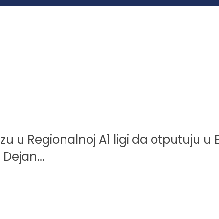
auzu u Regionalnoj A1 ligi da otputuju 
Dejan...