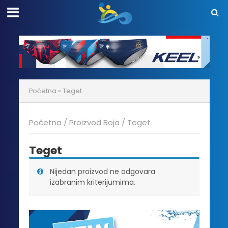
Početna
»
Teget
Početna
/ Proizvod Boja / Teget
Teget
Nijedan proizvod ne odgovara
izabranim kriterijumima.