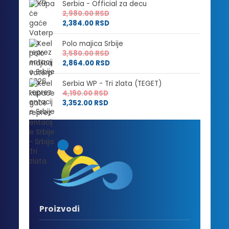
Serbia - Official za decu
2,980.00
RSD
2,384.00
RSD
Polo majica Srbije
3,580.00
RSD
2,864.00
RSD
Serbia WP - Tri zlata (TEGET)
4,190.00
RSD
3,352.00
RSD
Proizvodi