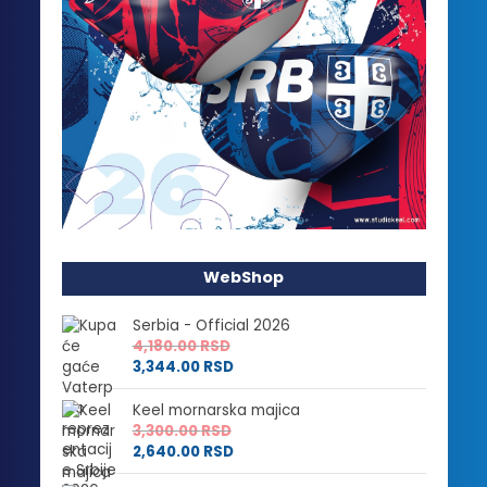
WebShop
Serbia - Official 2026
4,180.00
RSD
3,344.00
RSD
Keel mornarska majica
3,300.00
RSD
2,640.00
RSD