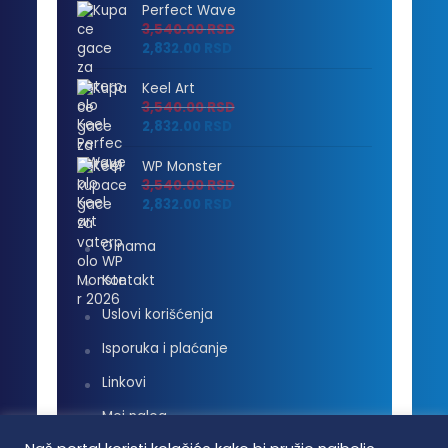
Perfect Wave
3,540.00
RSD
2,832.00
RSD
Keel Art
3,540.00
RSD
2,832.00
RSD
WP Monster
3,540.00
RSD
2,832.00
RSD
O nama
Kontakt
Uslovi korišćenja
Isporuka i plaćanje
Linkovi
Moj nalog