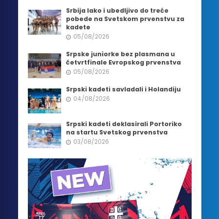
Srbija lako i ubedljivo do treće
pobede na Svetskom prvenstvu za
kadete
05/08/2026
Srpske juniorke bez plasmana u
četvrtfinale Evropskog prvenstva
05/08/2026
Srpski kadeti savladali i Holandiju
04/08/2026
Srpski kadeti deklasirali Portoriko
na startu Svetskog prvenstva
03/08/2026