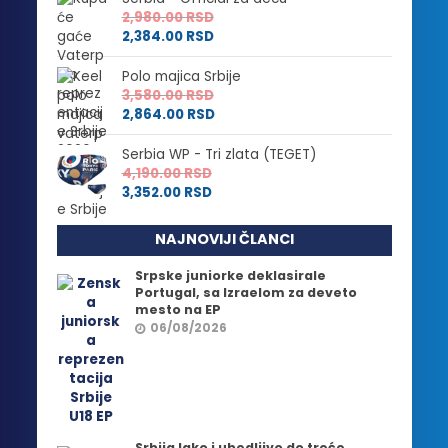
2,980.00
RSD
2,384.00
RSD
Polo majica Srbije
3,580.00
RSD
2,864.00
RSD
Serbia WP - Tri zlata (TEGET)
4,190.00
RSD
3,352.00
RSD
NAJNOVIJI ČLANCI
Srpske juniorke deklasirale
Portugal, sa Izraelom za deveto
mesto na EP
06/08/2026
Srbija lako i ubedljivo do treće