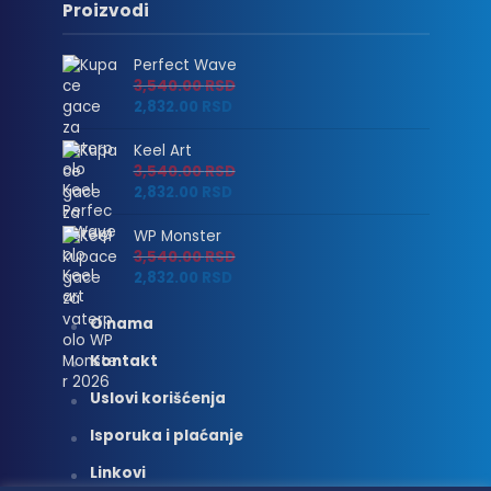
Proizvodi
Perfect Wave
3,540.00
RSD
2,832.00
RSD
Keel Art
3,540.00
RSD
2,832.00
RSD
WP Monster
3,540.00
RSD
2,832.00
RSD
O nama
Kontakt
Uslovi korišćenja
Isporuka i plaćanje
Linkovi