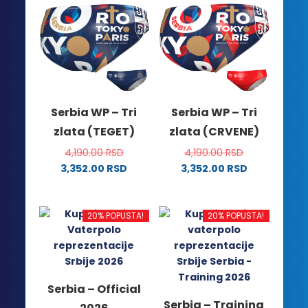
Serbia WP – Tri
Serbia WP – Tri
zlata (TEGET)
zlata (CRVENE)
4,190.00
RSD
4,190.00
RSD
3,352.00
RSD
3,352.00
RSD
Ovaj
Ovaj
proizvod
proizvod
ima
ima
20% POPUSTA!
20% POPUSTA!
više
više
varijanti.
varijanti.
Opcije
Opcije
mogu
mogu
Serbia – Official
biti
biti
Serbia – Training