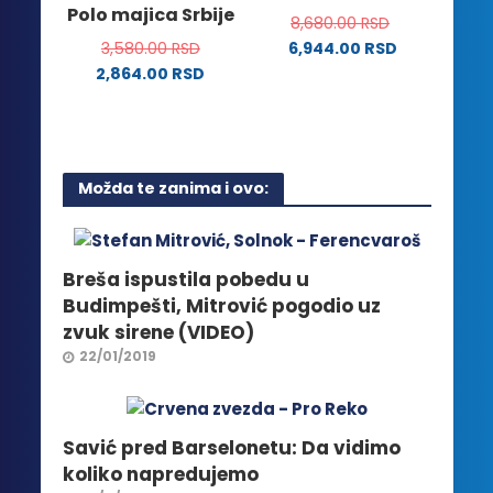
Polo majica Srbije
izabrane
8,680.00
RSD
biti
na
3,580.00
RSD
6,944.00
RSD
izabrane
stranici
2,864.00
RSD
na
proizvoda.
Ovaj
stranici
proizvod
proizvoda.
ima
više
Možda te zanima i ovo:
varijanti.
Opcije
mogu
biti
Breša ispustila pobedu u
izabrane
Budimpešti, Mitrović pogodio uz
na
zvuk sirene (VIDEO)
stranici
22/01/2019
proizvoda.
Savić pred Barselonetu: Da vidimo
koliko napredujemo