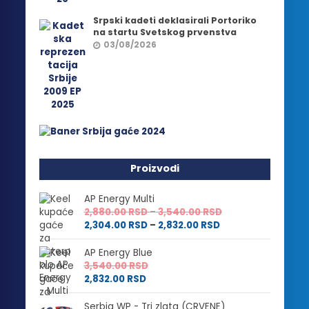
Srpski kadeti deklasirali Portoriko
na startu Svetskog prvenstva
03/08/2026
Proizvodi
AP Energy Multi
Raspon
2,880.00
RSD
–
3,540.00
RSD
Raspon
cena:
2,304.00
RSD
–
2,832.00
RSD
cena:
od
od
2,880.00 RSD
AP Energy Blue
2,304.00 RSD
do
3,540.00
RSD
do
3,540.00 RSD
2,832.00
RSD
2,832.00 RSD
Serbia WP - Tri zlata (CRVENE)