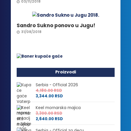
03/11/2018
Sandro Sukno ponovo u Jugu!
31/08/2018
Proizvodi
Serbia - Official 2026
4,180.00
RSD
3,344.00
RSD
Keel mornarska majica
3,300.00
RSD
2,640.00
RSD
Serbia - Official za decu