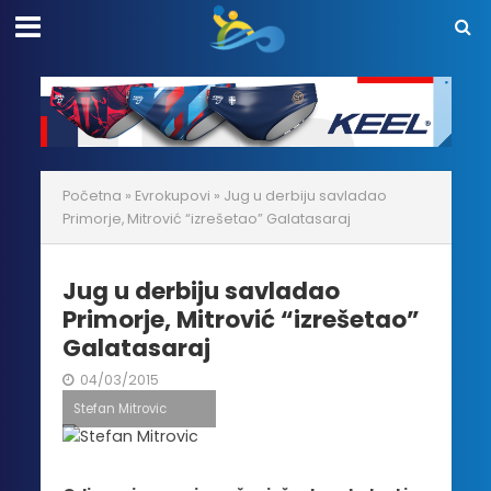
Početna
»
Evrokupovi
»
Jug u derbiju savladao
Primorje, Mitrović “izrešetao” Galatasaraj
Jug u derbiju savladao
Primorje, Mitrović “izrešetao”
Galatasaraj
04/03/2015
Stefan Mitrovic