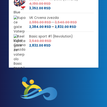
4,190.00
RSD
3,352.00
RSD
VK Crvena zvezda
Raspon
2,980.00
RSD
–
3,540.00
RSD
Raspon
cena:
2,384.00
RSD
–
2,832.00
RSD
cena:
od
od
2,980.00 RSD
Basic sport #1 (Revolution)
2,384.00 RSD
do
3,540.00
RSD
do
3,540.00 RSD
2,832.00
RSD
2,832.00 RSD