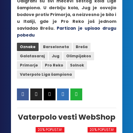
Odigrani su svi mečevi šestog kola Lige
šampiona. U derbiju kola, Jug je osvojio
bodove protiv Primorja, a neizvesno je bilo i
u Italiji, gde je Pro Reko još jednom
savladao Brešu.
Partizan je upisao drugu
pobedu
Oznake
Barseloneta
Breša
Galatasaraj
Jug
Olimpijakos
Primorje
Pro Reko
Solnok
Vaterpolo Liga šampiona
Vaterpolo vesti WebShop
20% POPUSTA!
20% POPUSTA!