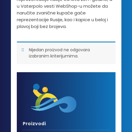
u Vaterpolo vesti WebShop-u možete da
naručite zvanične kupaće gaće
reprezentacije Rusije, kao i kapice u beloj i
plavoj boji bez brojeva.
Nijedan proizvod ne odgovara
izabranim kriterijumima.
Proizvodi