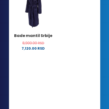
Bade mantil Srbije
8,900.00
RSD
7,120.00
RSD
Ovaj
proizvod
ima
više
varijanti.
Opcije
mogu
biti
izabrane
na