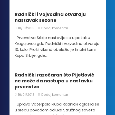
Radnički i Vojvodina otvaraju
nastavak sezone
18/01/2013
Dodaj komentar
Prvenstvo Srbije nastavlja se u petak u
Kragujevcu gde Radnički i Vojvodina otvaraju
10. kolo. Prošli vikend obeležio je finalni turnir
Kupa Srbije, gde...
Radnički razočaran što Pijetlović
ne može da nastupa u nastavku
prvenstva
16/01/2013
Dodaj komentar
Uprava Vaterpolo kluba Radnički oglasila se
u sredu povodom odluke Stručnog saveta