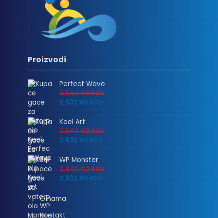
Proizvodi
Perfect Wave
3,540.00
RSD
2,832.00
RSD
Keel Art
3,540.00
RSD
2,832.00
RSD
WP Monster
3,540.00
RSD
2,832.00
RSD
O nama
Kontakt