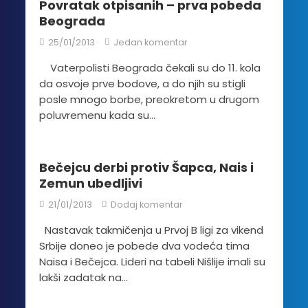
Povratak otpisanih – prva pobeda
Beograda
25/01/2013
Jedan komentar
Vaterpolisti Beograda čekali su do 11. kola
da osvoje prve bodove, a do njih su stigli
posle mnogo borbe, preokretom u drugom
poluvremenu kada su...
Bečejcu derbi protiv Šapca, Nais i
Zemun ubedljivi
21/01/2013
Dodaj komentar
Nastavak takmičenja u Prvoj B ligi za vikend
Srbije doneo je pobede dva vodeća tima
Naisa i Bečejca. Lideri na tabeli Nišlije imali su
lakši zadatak na...