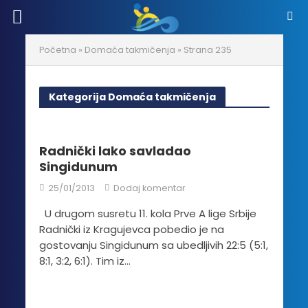
Početna
»
Domaća takmičenja
»
Strana 235
Kategorija Domaća takmičenja
Radnički lako savladao
Singidunum
25/01/2013
Dodaj komentar
U drugom susretu 11. kola Prve A lige Srbije
Radnički iz Kragujevca pobedio je na
gostovanju Singidunum sa ubedljivih 22:5 (5:1,
8:1, 3:2, 6:1). Tim iz...