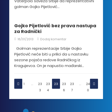
Vaterpolo saveza Srbije da reprezentativni
golman Gojko Pijetlović...
Gojko Pijetlović bez prava nastupa
za Radnički
16/01/2013
Dodaj komentar
Golman reprezentacije Srbije Gojko
Pijetlović neće biti u prilici da u nastavku
sezone pojača redove Radničkog iz
Kragujevca. On je napustio mađarski...
1
…
23
23
23
23
23
…
24
3
4
5
6
7
0