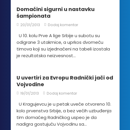
Domaćini sigurni u nastavku
šampionata
20/01/2013
Dodaj komentar
U 10. kolu Prve A lige Srbije u subotu su
odigrane 3 utakmice, a uprkos dvomeču
timova koji su izjednačeni na tabeli izostala
je rezultatska neizvesnost...
U uvertiri za Evropu Radnički jači od
Vojvodine
19/01/2013
Dodaj komentar
U Kragujevcu je u petak uveče otvoreno 10.
kolo prvenstva Srbije, a bez većih uzbuđenja
tim domaćeg Radničkog uspeo je da
nadigra gostujuću Vojvodinu sa...