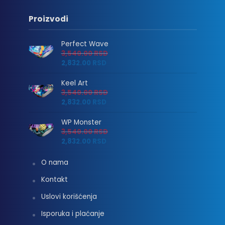
Proizvodi
Perfect Wave
3,540.00
RSD
2,832.00
RSD
Keel Art
3,540.00
RSD
2,832.00
RSD
WP Monster
3,540.00
RSD
2,832.00
RSD
O nama
Kontakt
Uslovi korišćenja
Isporuka i plaćanje