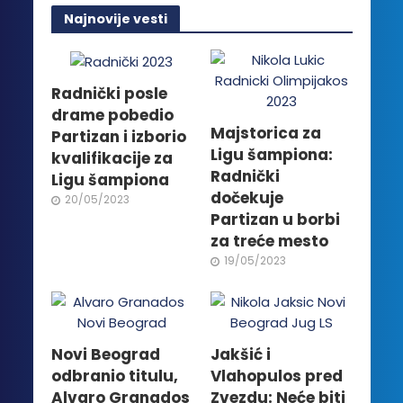
Najnovije vesti
Radnički posle
drame pobedio
Majstorica za
Partizan i izborio
Ligu šampiona:
kvalifikacije za
Radnički
Ligu šampiona
dočekuje
20/05/2023
Partizan u borbi
za treće mesto
19/05/2023
Novi Beograd
Jakšić i
odbranio titulu,
Vlahopulos pred
Alvaro Granados
Zvezdu: Neće biti