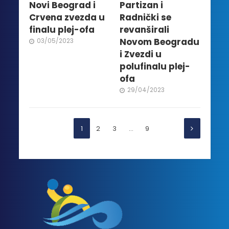
Novi Beograd i
Partizan i
Crvena zvezda u
Radnički se
finalu plej-ofa
revanširali
Novom Beogradu
03/05/2023
i Zvezdi u
polufinalu plej-
ofa
29/04/2023
1
2
3
…
9