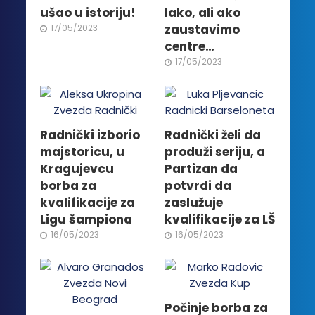
ušao u istoriju!
lako, ali ako
zaustavimo
17/05/2023
centre…
17/05/2023
Radnički izborio
Radnički želi da
majstoricu, u
produži seriju, a
Kragujevcu
Partizan da
borba za
potvrdi da
kvalifikacije za
zaslužuje
Ligu šampiona
kvalifikacije za LŠ
16/05/2023
16/05/2023
Počinje borba za