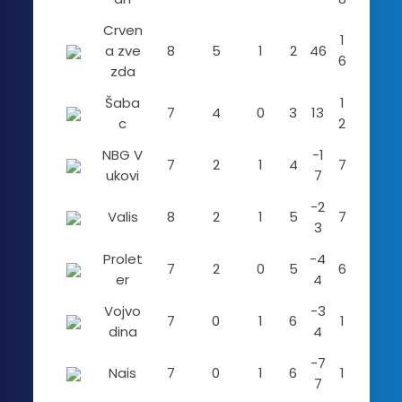
Crven
1
a zve
8
5
1
2
46
6
zda
Šaba
1
7
4
0
3
13
c
2
NBG V
-1
7
2
1
4
7
ukovi
7
-2
Valis
8
2
1
5
7
3
Prolet
-4
7
2
0
5
6
er
4
Vojvo
-3
7
0
1
6
1
dina
4
-7
Nais
7
0
1
6
1
7