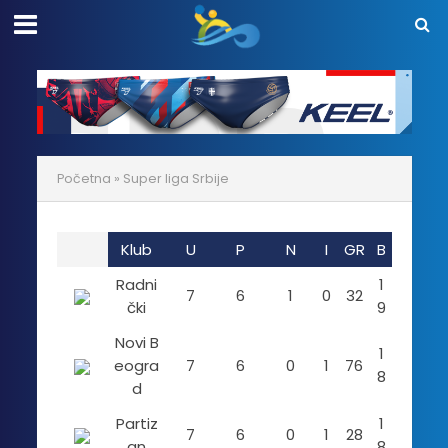
Početna
»
Super liga Srbije
Klub
U
P
N
I
GR
B
Radni
1
7
6
1
0
32
čki
9
Novi B
1
eogra
7
6
0
1
76
8
d
Partiz
1
7
6
0
1
28
an
8