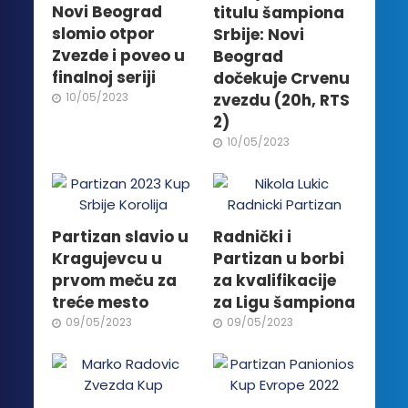
Novi Beograd
titulu šampiona
slomio otpor
Srbije: Novi
Zvezde i poveo u
Beograd
finalnoj seriji
dočekuje Crvenu
zvezdu (20h, RTS
10/05/2023
2)
10/05/2023
Partizan slavio u
Radnički i
Kragujevcu u
Partizan u borbi
prvom meču za
za kvalifikacije
treće mesto
za Ligu šampiona
09/05/2023
09/05/2023